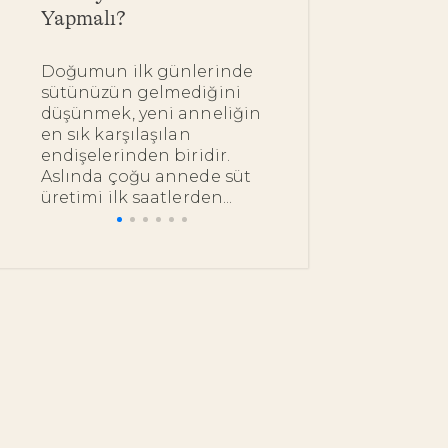
Yapmalı?
Kullanımı
Doğumun ilk günlerinde
Bebeğinizin ipe
sütünüzün gelmediğini
dokunduğunuz
düşünmek, yeni anneliğin
bakımını en do
en sık karşılaşılan
nazik ürünlerl
endişelerinden biridir.
istemeniz çok 
Aslında çoğu annede süt
bu noktada pek.
üretimi ilk saatlerden...