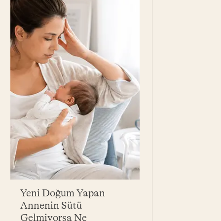
Yeni Doğum Yapan
Bebek Yağı Ne
Annenin Sütü
Yarar? Bebekle
Gelmiyorsa Ne
Yağ Çeşitleri 