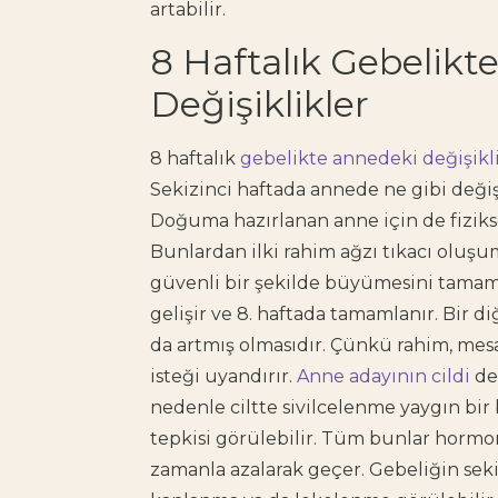
artabilir.
​​8 Haftalık Gebelik
Değişiklikler
8 haftalık
gebelikte annedeki değişikl
Sekizinci haftada annede ne gibi değiş
Doğuma hazırlanan anne için de fizikse
Bunlardan ilki rahim ağzı tıkacı oluş
güvenli bir şekilde büyümesini tama
gelişir ve 8. haftada tamamlanır. Bir di
da artmış olmasıdır. Çünkü rahim, mesa
isteği uyandırır.
Anne adayının cildi
de
nedenle ciltte sivilcelenme yaygın bir b
tepkisi görülebilir. Tüm bunlar hormo
zamanla azalarak geçer. Gebeliğin sek