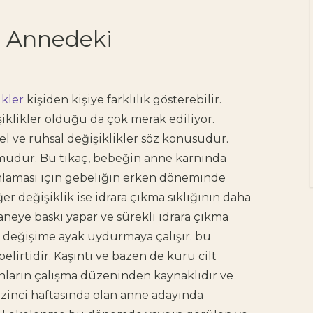
te Annedeki
Doğum yaklaştıkça pek
çok anne adayının
aklında benzer bir soru
beliriyor: "Bu süreçte
yanımda, bana güç
ikler
kişiden kişiye farklılık gösterebilir.
verecek birileri olsa…"
iklikler olduğu da çok merak ediliyor.
Heyecan,...
l ve ruhsal değişiklikler söz konusudur.
umudur. Bu tıkaç, bebeğin anne karnında
mlaması için gebeliğin erken döneminde
ğer değişiklik ise idrara çıkma sıklığının daha
neye baskı yapar ve sürekli idrara çıkma
 değişime ayak uydurmaya çalışır. bu
elirtidir. Kaşıntı ve bazen de kuru cilt
nların çalışma düzeninden kaynaklıdır ve
izinci haftasında olan anne adayında