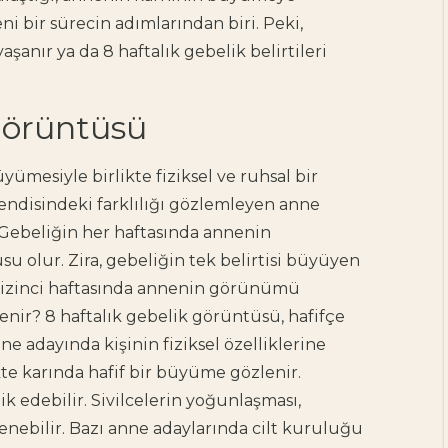
eni bir sürecin adımlarından biri. Peki,
aşanır ya da 8 haftalık gebelik belirtileri
Görüntüsü
ümesiyle birlikte fiziksel ve ruhsal bir
endisindeki farklılığı gözlemleyen anne
. Gebeliğin her haftasında annenin
u olur. Zira, gebeliğin tek belirtisi büyüyen
sekizinci haftasında annenin görünümü
zlenir? 8 haftalık gebelik görüntüsü, hafifçe
ne adayında kişinin fiziksel özelliklerine
ikte karında hafif bir büyüme gözlenir.
Doula Nedir, Ne Yapar?
k edebilir. Sivilcelerin yoğunlaşması,
Doula Hakkında
lenebilir. Bazı anne adaylarında cilt kuruluğu
Bilinmesi Gerekenler