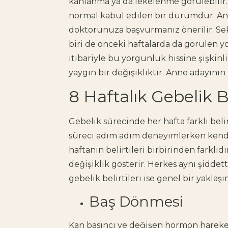
kanlanma ya da lekelenme görülebili
normal kabul edilen bir durumdur. 
doktorunuza başvurmanız önerilir. Sek
biri de önceki haftalarda da görülen yo
itibariyle bu yorgunluk hissine şişkinli
yaygın bir değişikliktir. Anne adayının 
8 Haftalık Gebelik Be
​​Gebelik sürecinde her hafta farklı belir
süreci adım adım deneyimlerken kendi
haftanın belirtileri birbirinden farklıd
değişiklik gösterir. Herkes aynı şiddett
gebelik belirtileri ise genel bir yaklaş
Baş Dönmesi
Kan basıncı ve değişen hormon hareketlil