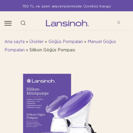
750 TL ve üzeri alışverişlerinizde Ücretsiz Kargo
0
Ana sayfa
»
Ürünler
»
Göğüs Pompaları
»
Manuel Göğüs
Pompaları
»
Silikon Göğüs Pompası