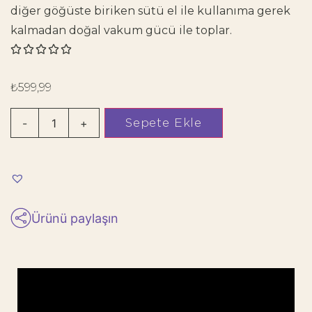
diğer göğüste biriken sütü el ile kullanıma gerek
kalmadan doğal vakum gücü ile toplar.





₺
599,99
Sepete Ekle
-
+
Ürünü paylaşın