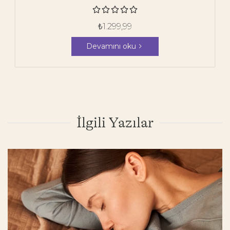





₺
1.299,99
Devamını oku
İlgili Yazılar