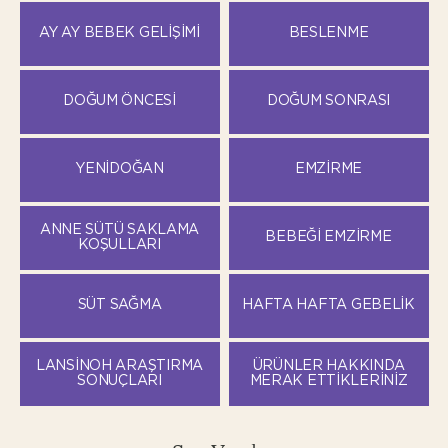
AY AY BEBEK GELIŞIMI
BESLENME
DOĞUM ÖNCESI
DOĞUM SONRASI
YENIDOĞAN
EMZIRME
ANNE SÜTÜ SAKLAMA
BEBEĞI EMZIRME
KOŞULLARI
SÜT SAĞMA
HAFTA HAFTA GEBELIK
LANSINOH ARAŞTIRMA
ÜRÜNLER HAKKINDA
SONUÇLARI
MERAK ETTIKLERINIZ