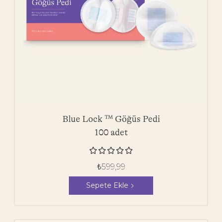
Blue Lock ™ Göğüs Pedi
100 adet





₺
599,99
Sepete Ekle