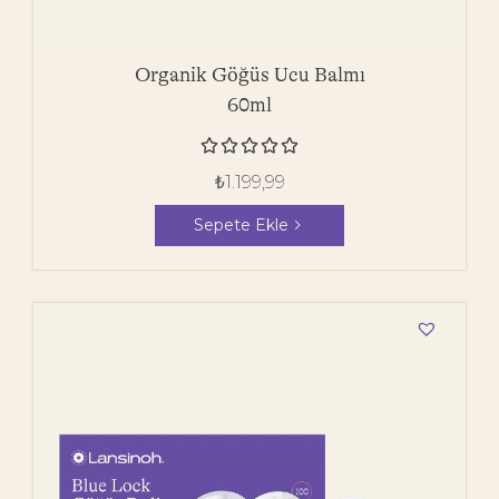
Organik Göğüs Ucu Balmı
60ml





₺
1.199,99
Sepete Ekle