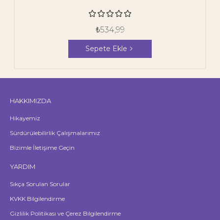





₺
534,99
Sepete Ekle
HAKKIMIZDA
Hikayemiz
Sürdürülebilirlik Çalışmalarımız
Bizimle İletişime Geçin
YARDIM
Sıkça Sorulan Sorular
KVKK Bilgilendirme
Gizlilik Politikası ve Çerez Bilgilendirme