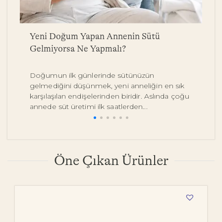
a
Yeni Doğum Yapan Annenin Sütü
B
Gelmiyorsa Ne Yapmalı?
Y
Doğumun ilk günlerinde sütünüzün
Be
gelmediğini düşünmek, yeni anneliğin en sık
on
karşılaşılan endişelerinden biridir. Aslında çoğu
y
annede süt üretimi ilk saatlerden...
pe
Öne Çıkan Ürünler