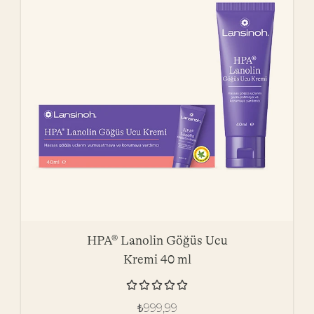
HPA® Lanolin Göğüs Ucu
Kremi 40 ml





₺
999,99