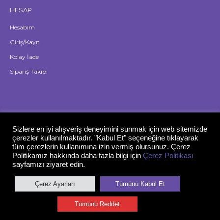
HESAP
Hesabım
Giriş/Kayıt
Kolay İade
Sipariş Takibi
Sizlere en iyi alışveriş deneyimini sunmak için web sitemizde
çerezler kullanılmaktadır. "Kabul Et" seçeneğine tıklayarak
tüm çerezlerin kullanımına izin vermiş olursunuz. Çerez
Politikamız hakkında daha fazla bilgi için
Çerez Politikası
sayfamızı ziyaret edin.
Çerez Ayarları
Tümünü Kabul Et
Gizlilik Politikası
Tümünü Reddet
© 2026 Lansinoh Türkiye