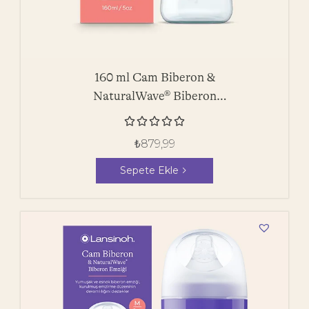
160 ml Cam Biberon &
NaturalWave® Biberon
Emziği





₺
879,99
Sepete Ekle