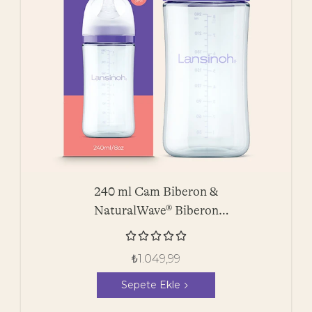
240 ml Cam Biberon &
NaturalWave® Biberon
Emziği





₺
1.049,99
Sepete Ekle