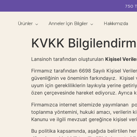
750 T
Ürünler
Anneler İçin Bilgiler
Hakkımızda
KVKK Bilgilendir
Lansinoh tarafından oluşturulan
Kişisel Verile
Firmamız tarafından 6698 Sayılı Kişisel Veriler
güvenliğinin ve öneminin farkındayız. Kişisel v
uyum için gerekliliklerin layıkıyla yerine get
özen çerçevesinde hareket ediyoruz. Ayrıca kiş
Firmamızca internet sitemizde yayımlanan politi
toplanma yöntemini, hukuki amacı, verilerin k
Kanunu ve ilgili mevzuat gereğince kişisel ver
Bu politika kapsamında, aşağıda belirtilen her 