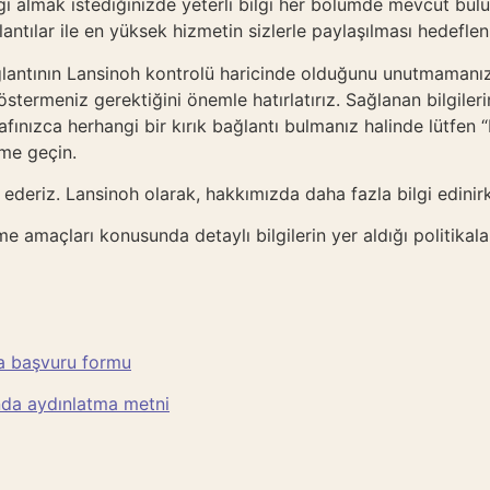
lgi almak istediğinizde yeterli bilgi her bölümde mevcut bul
antılar ile en yüksek hizmetin sizlerle paylaşılması hedefle
lantının Lansinoh kontrolü haricinde olduğunu unutmamanızı b
östermeniz gerektiğini önemle hatırlatırız. Sağlanan bilgilerin
ınızca herhangi bir kırık bağlantı bulmanız halinde lütfen “b
ime geçin.
ür ederiz. Lansinoh olarak, hakkımızda daha fazla bilgi edinir
nme amaçları konusunda detaylı bilgilerin yer aldığı politikal
da başvuru formu
ında aydınlatma metni