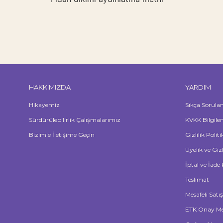
HAKKIMIZDA
YARDIM
Hikayemiz
Sıkça Sorula
Sürdürülebilirlik Çalışmalarımız
KVKK Bilgile
Bizimle İletişime Geçin
Gizlilik Polit
Üyelik ve Giz
İptal ve İade 
Teslimat
Mesafeli Satı
ETK Onay Me