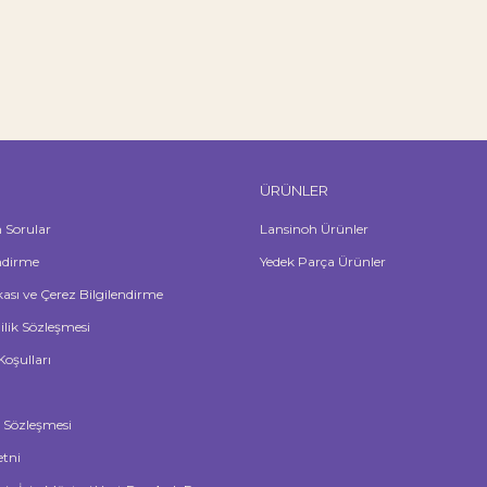
ÜRÜNLER
n Sorular
Lansinoh Ürünler
ndirme
Yedek Parça Ürünler
ikası ve Çerez Bilgilendirme
lilik Sözleşmesi
Koşulları
ş Sözleşmesi
tni