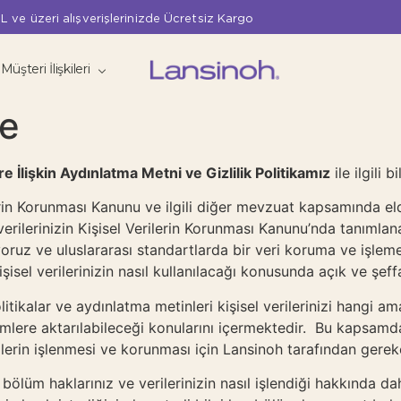
L ve üzeri alışverişlerinizde Ücretsiz Kargo
Müşteri İlişkileri
me
re İlişkin Aydınlatma Metni ve Gizlilik Politikamız
ile ilgili 
in Korunması Kanunu ve ilgili diğer mevzuat kapsamında elde e
erilerinizin Kişisel Verilerin Korunması Kanunu’nda tanımlana
iriyoruz ve uluslararası standartlarda bir veri koruma ve işl
isel verilerinizin nasıl kullanılacağı konusunda açık ve şe
kalar ve aydınlatma metinleri kişisel verilerinizi hangi amaçl
imlere aktarılabileceği konularını içermektedir. Bu kapsamda
ilerin işlenmesi ve korunması için Lansinoh tarafından gereke
bölüm haklarınız ve verilerinizin nasıl işlendiği hakkında dah