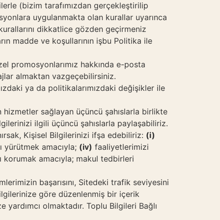
ilerle (bizim tarafımızdan gerçekleştirilip
mosyonlara uygulanmakta olan kurallar uyarınca
 kurallarını dikkatlice gözden geçirmeniz
arın madde ve koşullarının işbu Politika ile
ve özel promosyonlarımız hakkında e-posta
jlar almaktan vazgeçebilirsiniz.
zdaki ya da politikalarımızdaki değişikler ile
n hizmetler sağlayan üçüncü şahıslarla birlikte
lerinizi ilgili üçüncü şahıslarla paylaşabiliriz.
k, Kişisel Bilgilerinizi ifşa edebiliriz:
(i)
ı yürütmek amacıyla;
(iv)
faaliyetlerimizi
rını korumak amacıyla; makul tedbirleri
mlerimizin başarısını, Sitedeki trafik seviyesini
ilgilerinize göre düzenlenmiş bir içerik
ze yardımcı olmaktadır. Toplu Bilgileri Bağlı