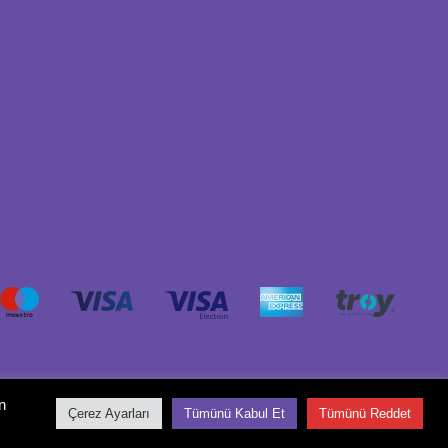
n
Çerez Ayarları
Tümünü Kabul Et
Tümünü Reddet
© 2026 Lansinoh Türkiye