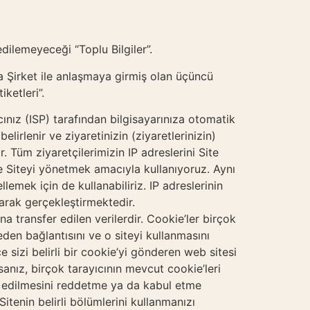
 edilemeyeceği “Toplu Bilgiler”.
yla Şirket ile anlaşmaya girmiş olan üçüncü
iketleri”.
ınız (ISP) tarafından bilgisayarınıza otomatik
lirlenir ve ziyaretinizin (ziyaretlerinizin)
r. Tüm ziyaretçilerimizin IP adreslerini Site
ve Siteyi yönetmek amacıyla kullanıyoruz. Aynı
emek için de kullanabiliriz. IP adreslerinin
arak gerçekleştirmektedir.
na transfer edilen verilerdir. Cookie’ler birçok
eden bağlantısını ve o siteyi kullanmasını
 sizi belirli bir cookie’yi gönderen web sitesi
orsanız, birçok tarayıcının mevcut cookie’leri
er edilmesini reddetme ya da kabul etme
tenin belirli bölümlerini kullanmanızı