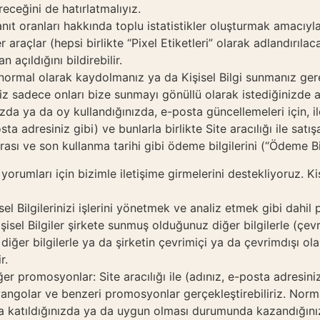
receğini de hatırlatmalıyız.
yanıt oranları hakkında toplu istatistikler oluşturmak amacıyla
raçlar (hepsi birlikte “Pixel Etiketleri” olarak adlandırılacak
 açıldığını bildirebilir.
 normal olarak kaydolmanız ya da Kişisel Bilgi sunmanız ger
iniz sadece onları bize sunmayı gönüllü olarak istediğinizde al
da ya da oy kullandığınızda, e-posta güncellemeleri için, ile
ta adresiniz gibi) ve bunlarla birlikte Site aracılığı ile sat
rası ve son kullanma tarihi gibi ödeme bilgilerini (“Ödeme Bilg
e yorumları için bizimle iletişime girmelerini destekliyoruz. Ki
 Bilgilerinizi işlerini yönetmek ve analiz etmek gibi dahil p
Kişisel Bilgiler şirkete sunmuş olduğunuz diğer bilgilerle (çev
iğer bilgilerle ya da şirketin çevrimiçi ya da çevrimdışı ol
r.
ğer promosyonlar: Site aracılığı ile (adınız, e-posta adresiniz
iyangolar ve benzeri promosyonlar gerçekleştirebiliriz. Norma
atıldığınızda ya da uygun olması durumunda kazandığınızda s