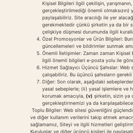
Kişisel Bilgileri ilgili çekilişin, yarışm
gerçekleştirilmediği önemli olmaksızın) 
paylaşabiliriz. Site aracılığı ile yer al
gerekmektedir çünkü şirketin ya da bir spon
çelişkiye düşmesi durumunda ilgili kurall
Özel Promosyonlar ve Ürün Bilgileri: Bunl
güncellemeleri ve bildirimler sunmak ama
Önemli İletişimler: Zaman zaman Kişisel B
ilgili önemli bilgileri e-posta yolu ile gö
Hizmet Sağlayıcı Üçüncü Şahıslar: Web sit
çalışabiliriz. Bu üçüncü şahısların gerekl
Diğer: Son olarak, aşağıdaki sebeplerden 
yasal sebeplerle; (ii) yasal işlemlere v
korumak amacıyla,
(v)
şirketin, sizin ya 
gerçekleştirmemizi ya da karşılaşabilec
Toplu Bilgiler: Web sitesi güvenliğini güçlendir
ve diğer kullanım verilerini takip etmek amacıy
sağlamamız, Siteyi ve ilgili hizmetleri geliştir
Kuruluşlar ve diğer üçüncü kişileri ile paylaşabi