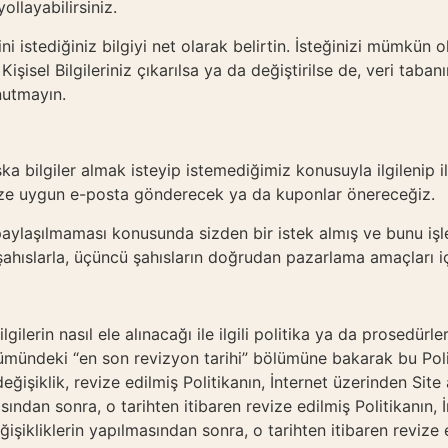
ollayabilirsiniz.
ni istediğiniz bilgiyi net olarak belirtin. İsteğinizi mümkü
 Kişisel Bilgileriniz çıkarılsa ya da değiştirilse de, veri tab
nutmayın.
bilgiler almak isteyip istemediğimiz konusuyla ilgilenip ilgi
ize uygun e-posta gönderecek ya da kuponlar önereceğiz.
la paylaşılmaması konusunda sizden bir istek almış ve bunu iş
ü şahıslarla, üçüncü şahısların doğrudan pazarlama amaçları 
ilgilerin nasıl ele alınacağı ile ilgili politika ya da prosedü
lümündeki “en son revizyon tarihi” bölümüne bakarak bu Poli
değişiklik, revize edilmiş Politikanın, İnternet üzerinden Site
asından sonra, o tarihten itibaren revize edilmiş Politikanın, İ
işikliklerin yapılmasından sonra, o tarihten itibaren revize 