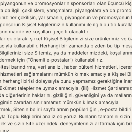
anın, piyangonun ve promosyonların sponsorları olan üçüncü kiş
ya da ilgili çekilişlere, yarışmalara, piyangolara ya da pro
acağınız her çekilişin, yarışmanın, piyangonun ve promosyonun
sorun Kişisel Bilgilerinizin kullanımı ile ilgili bu tip kurall
arın madde ve koşulları geçerli olacaktır.
ar ek olarak, şirket Kişisel Bilgilerinizi size ürünlerimiz 
cıyla kullanabilir. Herhangi bir zamanda bizden bu tip mesa
ilgilerinizi size Sitemiz, ya da maddelerimizdeki, koşullarımı
ndermek için (“Önemli e-postalar”) kullanabiliriz.
esi barındırma, veri analizi, haber bülteni hizmetleri, içere
i hizmetleri sağlamalarını mümkün kılmak amacıyla Kişisel Bilgi
herhangi birisi dolayısıyla bunu yapmamız gerektiğine inanırsa
e hükümet taleplerine uymak amacıyla,
(iii)
Hizmet Şartlarımız
da diğerlerinin haklarını, gizliliğini, güvenliğini ya da malla
eğimiz zararları sınırlamamız mümkün kılmak amacıyla
mek, Sitenin belirli sayfalarının popülerliğini, e-posta bildiri
la Toplu Bilgilerini analiz ediyoruz. Bunların tamamını sizin 
mek ve sizin Site üzerindeki deneyimlerinizi arttırmak için bi
liriz.