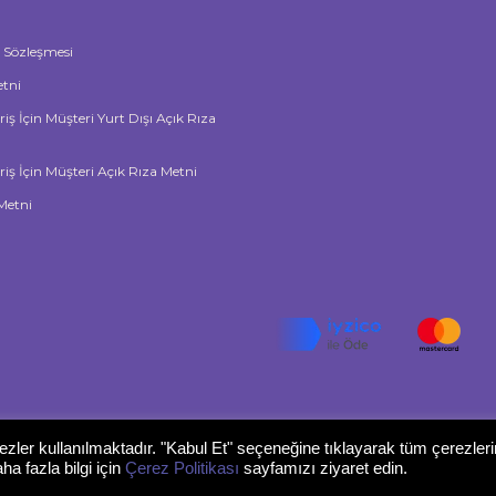
ş Sözleşmesi
tni
riş İçin Müşteri Yurt Dışı Açık Rıza
riş İçin Müşteri Açık Rıza Metni
Metni
ezler kullanılmaktadır. "Kabul Et" seçeneğine tıklayarak tüm çerezleri
a fazla bilgi için
Çerez Politikası
sayfamızı ziyaret edin.