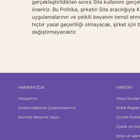
gerçekleştirildikten sonra Site kullanımı gerç
öneririz. Bu Politika, şirketin Site aracılığıyla 
uygulamalarının ve yetkili beyanını temsil etm
hiçbir yasal geçerliliği olmayacak, şirket iç
değiştirmeyecektir.
HAKKIMIZDA
YARDIM
Hikayemiz
Sıkça Sorula
Sürdürülebilirlik Çalışmalarımız
KVKK Bilgile
Bizimle İletişime Geçin
Gizlilik Polit
Üyelik ve Giz
İptal ve İade 