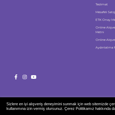
Teslimat
Mesafeli Satı
ETK Onay Me
Online Alışve
Metni
Online Alışve
Aydınlatma 
Sizlere en iyi alışveriş deneyimini sunmak için web sitemizde çer
Gizlilik Politikası
kullanımına izin vermiş olursunuz. Çerez Politikamız hakkında dah