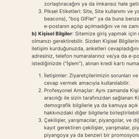
zorlaştıracağını ya da imkansız hale geti
Piksel Etiketleri: Site, Site kullanımı ve 
beacons), “boş GIFler” ya da buna benzer a
e-postanın açılıp açılmadığını ve ne zaman
b) Kişisel Bilgiler
: Sitemize giriş yapmak için
olmanızı gerektirebilir. Sizden Kişisel Bilgiler
iletişim kurduğunuzda, anketleri cevapladığınız
adresiniz, telefon numaralarınız ve/ya da e-pos
istediğinizde (“İşlem”), alınan kredi kartı numa
İletişimler: Ziyaretçilerimizin sorunları v
cevap vermek amacıyla kullanılabilir.
Profesyonel Amaçlar: Aynı zamanda Kişisel
aracılığı ile sizin tarafınızdan sağlanan 
demografik bilgilerle ya da kamuya açık d
hakkınızdaki diğer bilgilerle birleştirilebili
Çekilişler, yarışmacılar, piyangolar, ve di
kayıt gerektiren çekilişler, yarışmalar, p
piyangoya ya da benzeri bir promosyona k