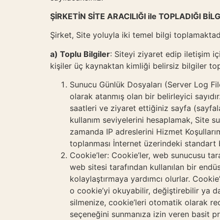
ŞİRKETİN SİTE ARACILIĞI ile TOPLADIĞI BİL
Şirket, Site yoluyla iki temel bilgi toplamaktad
a) Toplu Bilgiler
: Siteyi ziyaret edip iletişim
kişiler üç kaynaktan kimliği belirsiz bilgiler to
Sunucu Günlük Dosyaları (Server Log Files
olarak atanmış olan bir belirleyici sayıdı
saatleri ve ziyaret ettiğiniz sayfa (sayfa
kullanım seviyelerini hesaplamak, Site su
zamanda IP adreslerini Hizmet Koşullarımı
toplanması İnternet üzerindeki standart 
Cookie’ler: Cookie’ler, web sunucusu taraf
web sitesi tarafından kullanılan bir endüs
kolaylaştırmaya yardımcı olurlar. Cookie’
o cookie’yi okuyabilir, değiştirebilir ya d
silmenize, cookie’leri otomatik olarak r
seçeneğini sunmanıza izin veren basit pro