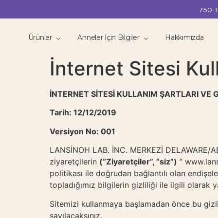
750 T
Ürünler
Anneler İçin Bilgiler
Hakkımızda
İnternet Sitesi Kull
İNTERNET SİTESİ KULLANIM ŞARTLARI VE Gİ
Tarih: 12/12/2019
Versiyon No: 001
LANSİNOH LAB. İNC. MERKEZİ DELAWARE/ABD T
ziyaretçilerin
(“Ziyaretçiler”, “siz”)
” www.lansi
politikası ile doğrudan bağlantılı olan endişele
topladığımız bilgilerin gizliliği ile ilgili olara
Sitemizi kullanmaya başlamadan önce bu gizlili
sayılacaksınız.