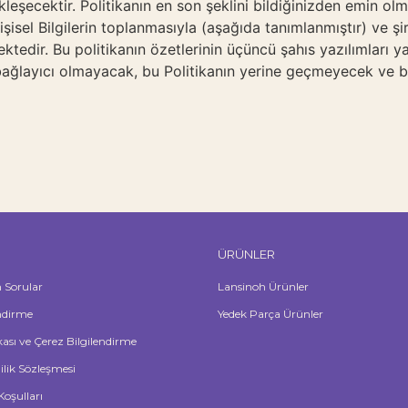
ekleşecektir. Politikanın en son şeklini bildiğinizden emin o
Kişisel Bilgilerin toplanmasıyla (aşağıda tanımlanmıştır) ve şirk
ektedir. Bu politikanın özetlerinin üçüncü şahıs yazılımları 
in bağlayıcı olmayacak, bu Politikanın yerine geçmeyecek ve
ÜRÜNLER
n Sorular
Lansinoh Ürünler
ndirme
Yedek Parça Ürünler
ikası ve Çerez Bilgilendirme
lilik Sözleşmesi
Koşulları