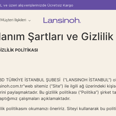
L ve üzeri alışverişlerinizde Ücretsiz Kargo
Müşteri İlişkileri
anım Şartları ve Gizlilik 
ZLİLİK POLİTİKASI
ÜRKİYE İSTANBUL ŞUBESİ (‘’LANSINOH İSTANBUL’’) olarak, 
noh.com.tr“web sitemiz (“Site”) ile ilgili ağ üzerindeki kişis
rini paylaşmaktadır. Bu gizlilik politikası (“Politika”) şirket 
k yaptığımız çalışmaları açıklamaktadır.
k politikasını okumanızı öneririz. Siteyi kullanarak bu poli