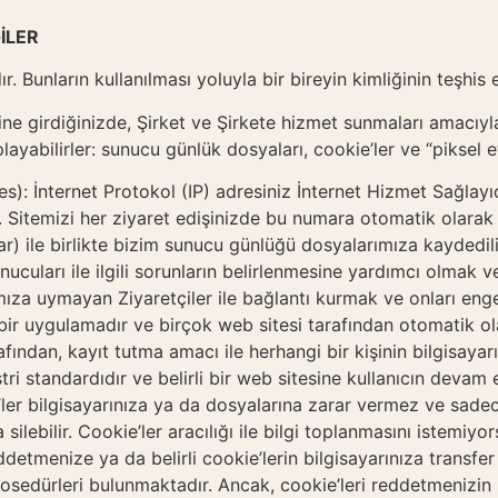
GİLER
ır. Bunların kullanılması yoluyla bir bireyin kimliğinin teşhis
 içine girdiğinizde, Şirket ve Şirkete hizmet sunmaları amacı
playabilirler: sunucu günlük dosyaları, cookie’ler ve “piksel et
): İnternet Protokol (IP) adresiniz İnternet Hizmet Sağlayıc
r. Sitemizi her ziyaret edişinizde bu numara otomatik olarak be
lar) ile birlikte bizim sunucu günlüğü dosyalarımıza kaydedili
nucuları ile ilgili sorunların belirlenmesine yardımcı olmak 
za uymayan Ziyaretçiler ile bağlantı kurmak ve onları engell
bir uygulamadır ve birçok web sitesi tarafından otomatik ol
ından, kayıt tutma amacı ile herhangi bir kişinin bilgisayarı
tri standardıdır ve belirli bir web sitesine kullanıcın devam 
ler bilgisayarınıza ya da dosyalarına zarar vermez ve sadece
a silebilir. Cookie’ler aracılığı ile bilgi toplanmasını istemiy
eddetmenize ya da belirli cookie’lerin bilgisayarınıza transf
sedürleri bulunmaktadır. Ancak, cookie’leri reddetmenizin Si