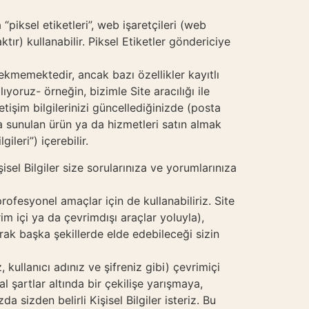
 “piksel etiketleri”, web işaretçileri (web
tır) kullanabilir. Piksel Etiketler göndericiye
ekmemektedir, ancak bazı özellikler kayıtlı
ıyoruz- örneğin, bizimle Site aracılığı ile
tişim bilgilerinizi güncellediğinizde (posta
ışa sunulan ürün ya da hizmetleri satın almak
ileri”) içerebilir.
şisel Bilgiler size sorularınıza ve yorumlarınıza
rofesyonel amaçlar için de kullanabiliriz. Site
rim içi ya da çevrimdışı araçlar yoluyla),
arak başka şekillerde elde edebileceği sizin
, kullanıcı adınız ve şifreniz gibi) çevrimiçi
l şartlar altında bir çekilişe yarışmaya,
izden belirli Kişisel Bilgiler isteriz. Bu