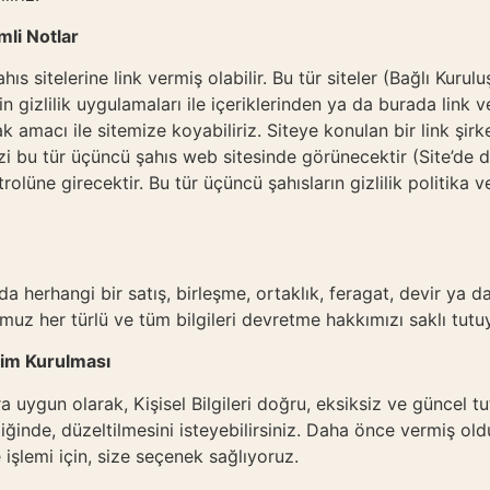
mli Notlar
 sitelerine link vermiş olabilir. Bu tür siteler (Bağlı Kuruluş
in gizlilik uygulamaları ile içeriklerinden ya da burada link v
ak amacı ile sitemize koyabiliriz. Siteye konulan bir link şi
nizi bu tür üçüncü şahıs web sitesinde görünecektir (Site’de d
olüne girecektir. Bu tür üçüncü şahısların gizlilik politik
da herhangi bir satış, birleşme, ortaklık, feragat, devir ya 
umuz her türlü ve tüm bilgileri devretme hakkımızı saklı tutu
işim Kurulması
ara uygun olarak, Kişisel Bilgileri doğru, eksiksiz ve güncel 
ktiğinde, düzeltilmesini isteyebilirsiniz. Daha önce vermiş o
işlemi için, size seçenek sağlıyoruz.