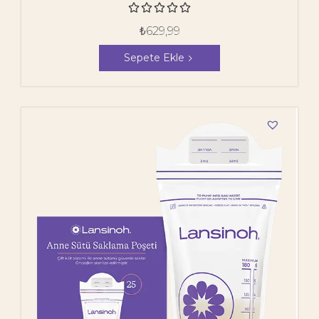
Emziği





₺
629,99
Sepete Ekle