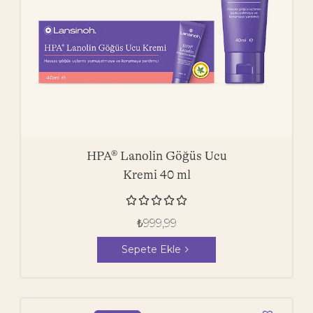
HPA® Lanolin Göğüs Ucu
Kremi 40 ml





₺
999,99
Sepete Ekle