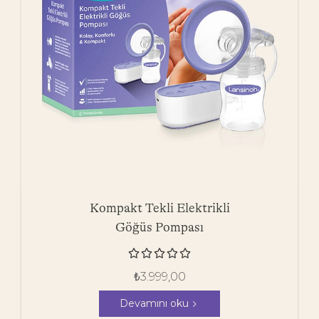
Kompakt Tekli Elektrikli
Göğüs Pompası





₺
3.999,00
Devamını oku