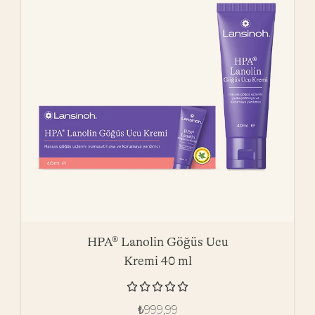
HPA® Lanolin Göğüs Ucu
Kremi 40 ml





₺
999,99