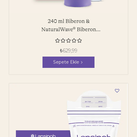
240 ml Biberon &
NaturalWave® Biberon
Emziği





₺
629,99
Sepete Ekle