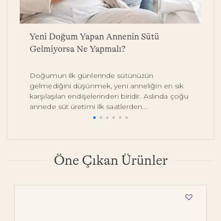
a
Yeni Doğum Yapan Annenin Sütü
B
Gelmiyorsa Ne Yapmalı?
Y
Doğumun ilk günlerinde sütünüzün
Be
gelmediğini düşünmek, yeni anneliğin en sık
on
karşılaşılan endişelerinden biridir. Aslında çoğu
y
annede süt üretimi ilk saatlerden...
pe
Öne Çıkan Ürünler