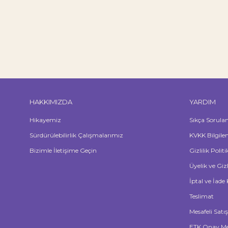
HAKKIMIZDA
YARDIM
Hikayemiz
Sıkça Sorula
Sürdürülebilirlik Çalışmalarımız
KVKK Bilgile
Bizimle İletişime Geçin
Gizlilik Polit
Üyelik ve Giz
İptal ve İade 
Teslimat
Mesafeli Satı
ETK Onay Me