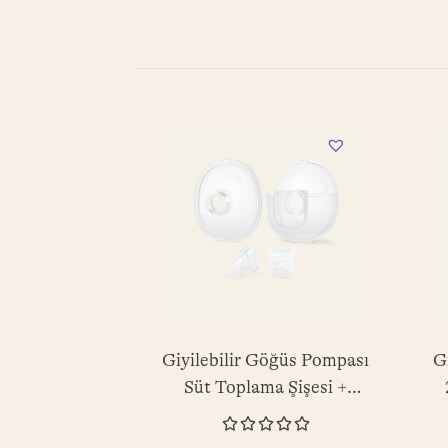
Giyilebilir Göğüs Pompası
G
Süt Toplama Şişesi +
24mm Göğüs Yastığı +





Diyafram + Valf - 1 Adet