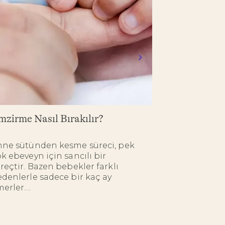
mzirme Nasıl Bırakılır?
Antikolik C
nne sütünden kesme süreci, pek
Antikolik ca
k ebeveyn için sancılı bir
yapmayan bib
reçtir. Bazen bebekler farklı
ebeveynler i
denlerle sadece bir kaç ay
erken dönem
erler....
beslenmesini 