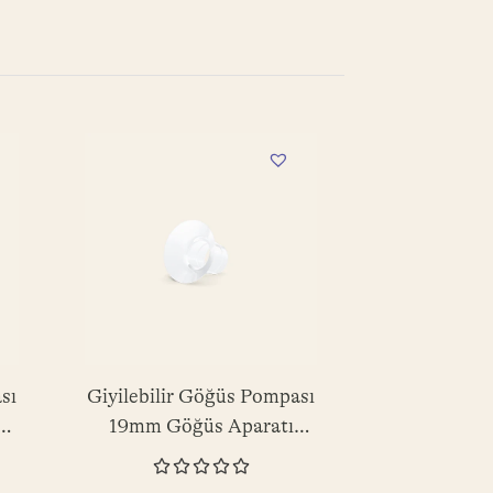
sı
Giyilebilir Göğüs Pompası
19mm Göğüs Aparatı
Silikon Uç- 1 Adet




