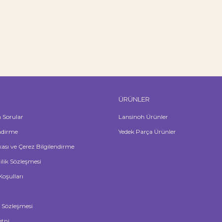
ÜRÜNLER
n Sorular
Lansinoh Ürünler
ndirme
Yedek Parça Ürünler
ikası ve Çerez Bilgilendirme
lilik Sözleşmesi
Koşulları
ş Sözleşmesi
tni