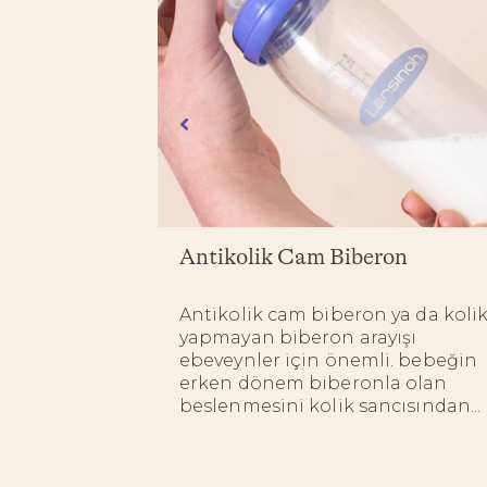
lır?
Antikolik Cam Biberon
süreci, pek
Antikolik cam biberon ya da koli
ı bir
yapmayan biberon arayışı
r farklı
ebeveynler için önemli. bebeğin
kaç ay
erken dönem biberonla olan
beslenmesini kolik sancısından...