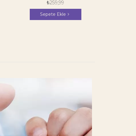
₺
259,99
Sepete Ekle