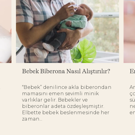
Bebek Biberona Nasıl Alıştırılır?
E
k
“Bebek” denilince akla biberondan
A
mamasını emen sevimli minik
ço
varlıklar gelir. Bebekler ve
sü
biberonlar adeta özdeşleşmiştir.
ne
Elbette bebek beslenmesinde her
em
zaman...