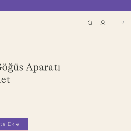
0
öğüs Aparatı
det
te Ekle