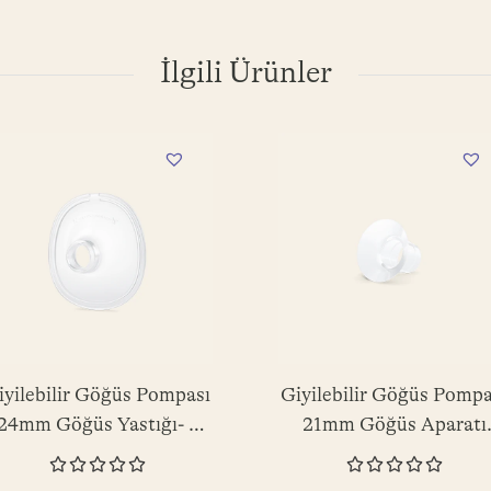
İlgili Ürünler
iyilebilir Göğüs Pompası
Giyilebilir Göğüs Pompa
24mm Göğüs Yastığı- 1
21mm Göğüs Aparatı
Adet
Silikon Uç - 1 Adet









