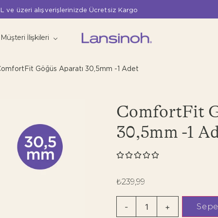
L ve üzeri alışverişlerinizde Ücretsiz Kargo
Müşteri İlişkileri
omfortFit Göğüs Aparatı 30,5mm -1 Adet
ComfortFit G
30,5mm -1 A





₺
239,99
Sepe
-
+