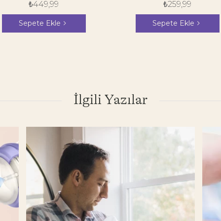
₺
449,99
₺
259,99
Sepete Ekle
Sepete Ekle
İlgili Yazılar