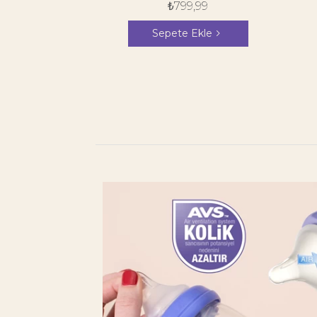
₺
799,99
Sepete Ekle