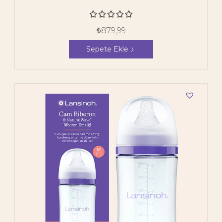
Emziği





₺
879,99
Sepete Ekle