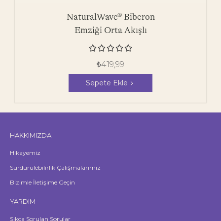
NaturalWave® Biberon
Emziği Orta Akışlı





₺
419,99
Sepete Ekle
HAKKIMIZDA
Hikayemiz
Sürdürülebilirlik Çalışmalarımız
Bizimle İletişime Geçin
YARDIM
Sıkça Sorulan Sorular