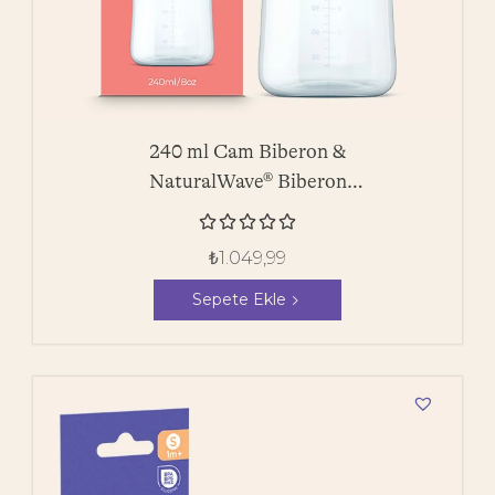
240 ml Cam Biberon &
NaturalWave® Biberon
Emziği





₺
1.049,99
Sepete Ekle