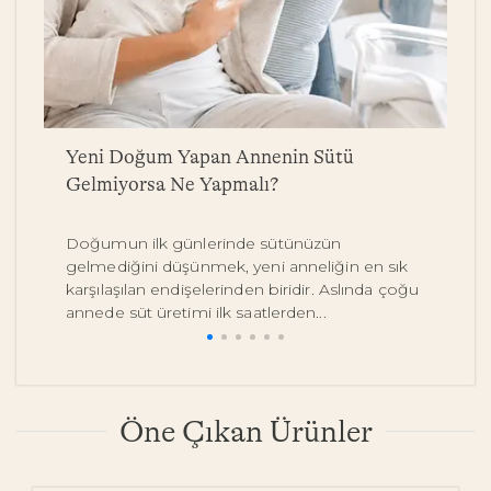
a
Yeni Doğum Yapan Annenin Sütü
B
Gelmiyorsa Ne Yapmalı?
Y
Doğumun ilk günlerinde sütünüzün
Be
gelmediğini düşünmek, yeni anneliğin en sık
on
karşılaşılan endişelerinden biridir. Aslında çoğu
y
annede süt üretimi ilk saatlerden...
pe
Öne Çıkan Ürünler