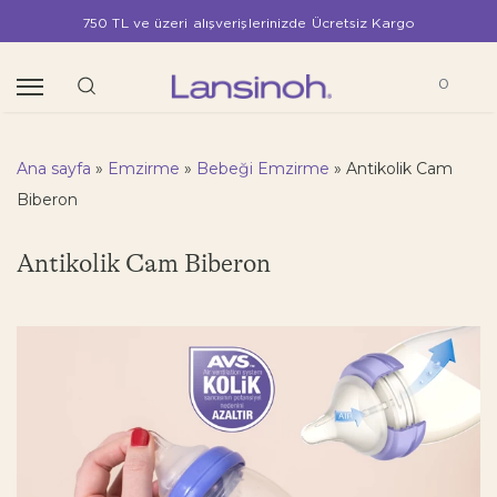
750 TL ve üzeri alışverişlerinizde Ücretsiz Kargo
0
Ana sayfa
»
Emzirme
»
Bebeği Emzirme
»
Antikolik Cam
Biberon
Antikolik Cam Biberon