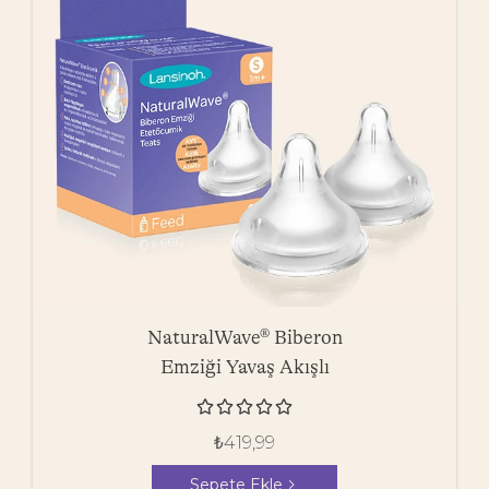
NaturalWave® Biberon
Emziği Yavaş Akışlı





₺
419,99
Sepete Ekle