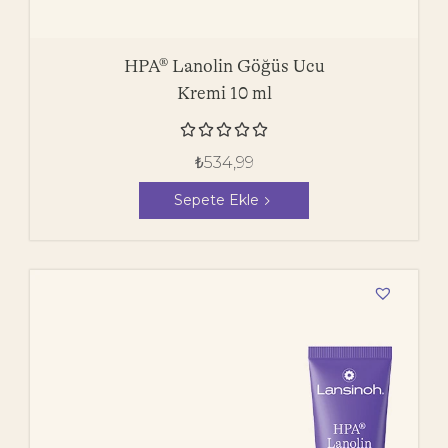
HPA® Lanolin Göğüs Ucu
Kremi 10 ml





₺
534,99
Sepete Ekle