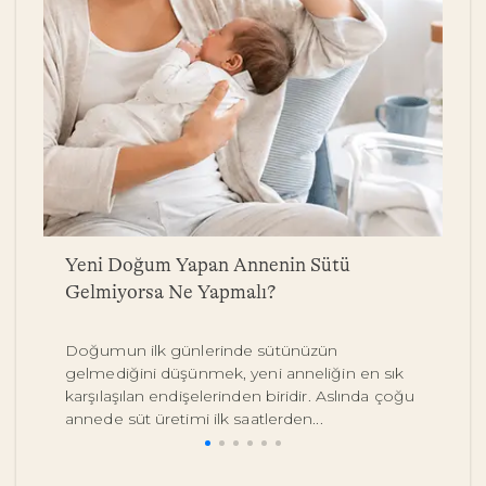
a
Yeni Doğum Yapan Annenin Sütü
B
Gelmiyorsa Ne Yapmalı?
Y
Doğumun ilk günlerinde sütünüzün
Be
gelmediğini düşünmek, yeni anneliğin en sık
on
karşılaşılan endişelerinden biridir. Aslında çoğu
y
annede süt üretimi ilk saatlerden...
pe