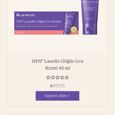
HPA® Lanolin Göğüs Ucu
Kremi 40 ml





₺
999,99
Sepete Ekle