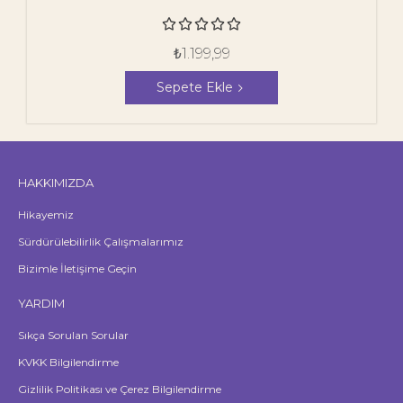





₺
1.199,99
Sepete Ekle
HAKKIMIZDA
Hikayemiz
Sürdürülebilirlik Çalışmalarımız
Bizimle İletişime Geçin
YARDIM
Sıkça Sorulan Sorular
KVKK Bilgilendirme
Gizlilik Politikası ve Çerez Bilgilendirme