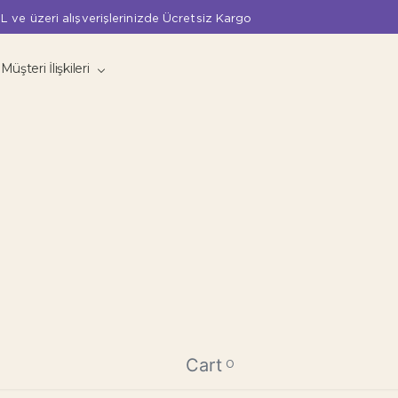
L ve üzeri alışverişlerinizde Ücretsiz Kargo
Müşteri İlişkileri
Cart
0