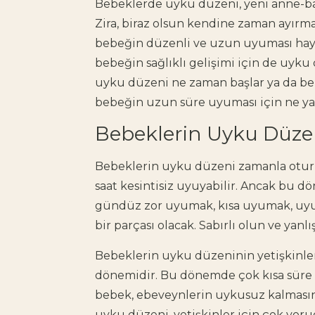
Bebeklerde uyku düzeni
, yeni anne-
Zira, biraz olsun kendine zaman ayırm
bebeğin düzenli ve uzun uyuması haya
bebeğin sağlıklı gelişimi için de uyk
uyku düzeni ne zaman başlar ya da
be
bebeğin uzun süre uyuması için ne ya
Bebeklerin Uyku Düzen
Bebeklerin uyku düzeni
zamanla oturu
saat kesintisiz uyuyabilir. Ancak bu 
gündüz zor uyumak, kısa uyumak, uyu
bir parçası olacak. Sabırlı olun ve
yanlı
Bebeklerin uyku düzeninin yetişkinle
dönemidir. Bu dönemde çok kısa süre 
bebek, ebeveynlerin uykusuz kalmasın
uyku düzeni
, yetişkinler için çok yor