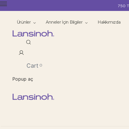
750 T
Ürünler
Anneler İçin Bilgiler
Hakkımızda
Cart
0
Popup aç