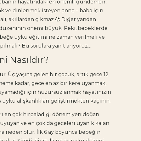
babanın hayatındaki en önemli gündemdir.
ak ve dinlenmek isteyen anne – baba için
li, akıllardan çıkmaz 🙂 Diğer yandan
u düzeninin önemi büyük. Peki, bebeklerde
beğe uyku eğitimi ne zaman verilmeli
ve
pılmalı
? Bu sorulara yanıt arıyoruz…
i Nasıldır?
r. Üç yaşına gelen bir çocuk, artık gece 12
döneme kadar, gece en az bir kere uyanmak,
yamadığı için huzursuzlanmak hayatınızın
ş uyku alışkanlıkları
geliştirmekten kaçının.
ri en çok hırpaladığı dönem yenidoğan
uyuyan ve en çok da geceleri uyanık kalan
a neden olur.
İlk 6 ay boyunca bebeğin
ucudur. Şimdi, biraz ilk üç ay uyku düzeni