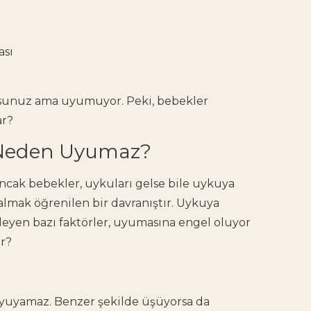
ası
rsunuz ama uyumuyor. Peki,
bebekler
ar?
 Neden Uyumaz?
 Ancak bebekler, uykuları gelse bile uykuya
lmak öğrenilen bir davranıştır. Uykuya
leyen bazı faktörler, uyumasına engel oluyor
ir?
 uyuyamaz. Benzer şekilde üşüyorsa da