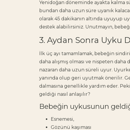
Yenidoğan döneminde ayakta kalma sü
bundan daha uzun süre uyanık kalacağ
olarak 45 dakikanın altında uyuyup uy
destek alabilirsiniz. Unutmayın, bebe
3. Aydan Sonra Uyku D
İlk üç ayı tamamlamak, bebeğin sindiri
daha alışmış olması ve nispeten daha d
nazaran daha uzun süreli uyur. Uyurke
yanında olup geri uyutmak önerilir.
G
dalmasına genellikle yardım eder. P
geldiği nasıl anlaşılır?
Bebeğin uykusunun geldiği
Esnemesi,
Gözünü kaşıması