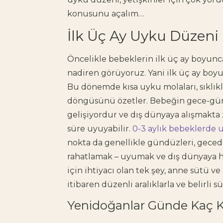
konusunu açalım…
İlk Üç Ay Uyku Düzeni
Öncelikle bebeklerin ilk üç ay boyunc
nadiren görüyoruz. Yani
ilk üç ay bo
Bu dönemde kısa uyku molaları, sıkl
döngüsünü özetler. Bebeğin
gece-gü
gelişiyordur ve dış dünyaya alışmakta z
süre uyuyabilir.
0-3 aylık bebeklerde 
nokta da genellikle gündüzleri, gece
rahatlamak – uyumak ve dış dünyaya he
için ihtiyacı olan tek şey, anne sütü v
itibaren düzenli aralıklarla ve belirli
Yenidoğanlar Günde Kaç K