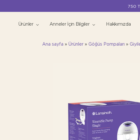
750 T
Ürünler
Anneler İçin Bilgiler
Hakkımızda
Ana sayfa
»
Ürünler
»
Göğüs Pompaları
»
Giyi