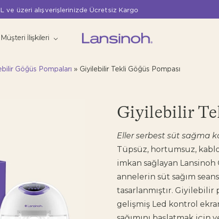
L ve üzeri alışverişlerinizde Ücretsiz Kargo
Müşteri İlişkileri
lebilir Göğüs Pompaları
»
Giyilebilir Tekli Göğüs Pompası
Giyilebilir T
Eller serbest süt sağma k
Tüpsüz, hortumsuz, kablos
imkan sağlayan Lansinoh G
annelerin süt sağım seansl
tasarlanmıştır. Giyilebili
gelişmiş Led kontrol ekr
sağımını başlatmak için ye