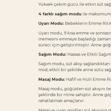
Yüksek çekim gücü ile etkin süt sa
4 farklı sağım modu
ile maksimum s
Uyarı Modu:
Bebeklerin Emme Ritmi
Uyarı modu, 9 kısa emme ve sonrasın
memesini emmeye başladığı zamanki h
süreci için geliştirilmiştir. Anne g
Sağım Modu:
Hassas ve Etkili Sağı
Sağım modu, süt akışı sağlandıktan 
mod, etkili bir şekilde anne sütü sa
Masaj Modu:
Hafif ve Hızlı Emme R
Masaj modu, göğüsten süt akışını te
şeklinde bir ritme sahiptir. Anne 
rahatlatmak amaçlanır.
Masaj ve uyarı modları süt akışının