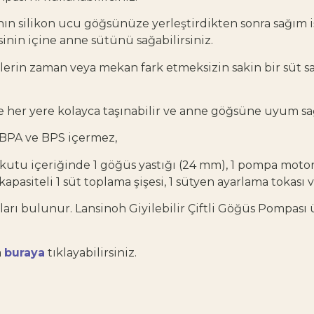
n silikon ucu göğsünüze yerleştirdikten sonra sağım işl
inin içine anne sütünü sağabilirsiniz.
erin zaman veya mekan fark etmeksizin sakin bir süt sa
e her yere kolayca taşınabilir ve anne göğsüne uyum sa
 BPA ve BPS içermez,
utu içeriğinde 1 göğüs yastığı (24 mm), 1 pompa motoru,
kapasiteli 1 süt toplama şişesi, 1 sütyen ayarlama tokası 
nları bulunur. Lansinoh Giyilebilir Çiftli Göğüs Pompa
a
buraya
tıklayabilirsiniz.