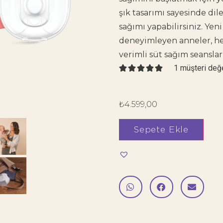
şık tasarımı sayesinde di
sağımı yapabilirsiniz.
Yeni
deneyimleyen anneler, h
verimli süt sağım seansları
1
müşteri değ





₺
4.599,00
Sepete Ekle