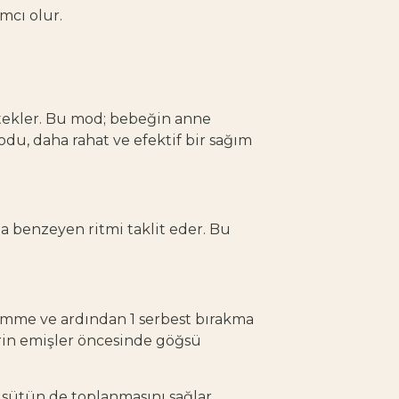
mcı olur.
stekler. Bu mod; bebeğin anne
du, daha rahat ve efektif bir sağım
a benzeyen ritmi taklit eder. Bu
 emme ve ardından 1 serbest bırakma
rin emişler öncesinde göğsü
 sütün de toplanmasını sağlar.