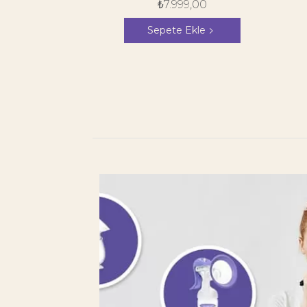
₺
7.999,00
Sepete Ekle