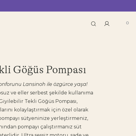
0
ekli Göğüs Pompası
onforunu Lansinoh ile özgürce yaşa!
uz ve eller serbest şekilde kullanıma
iyilebilir Tekli Göğüs Pompası,
arını kolaylaştırmak için özel olarak
r pompayı sütyeninize yerleştirmeniz,
anından pompayı çalıştırmanız süt
terlidir. Ultra sessiz motoru, sade ve