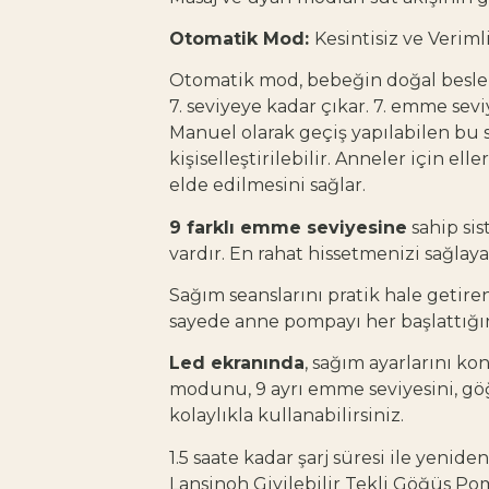
Otomatik Mod:
Kesintisiz ve Veriml
Otomatik mod, bebeğin doğal beslen
7. seviyeye kadar çıkar. 7. emme sevi
Manuel olarak geçiş yapılabilen bu s
kişiselleştirilebilir. Anneler için e
elde edilmesini sağlar.
9 farklı emme seviyesine
sahip sis
vardır. En rahat hissetmenizi sağlay
Sağım seanslarını pratik hale getire
sayede anne pompayı her başlattığınd
Led ekranında
, sağım ayarlarını kon
modunu, 9 ayrı emme seviyesini, gö
kolaylıkla kullanabilirsiniz.
1.5 saate kadar şarj süresi ile yenid
Lansinoh Giyilebilir Tekli Göğüs Pomp