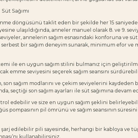
i Süt Sağımı
me döngüsünü taklit eden bir şekilde her 15 saniyede b
yesine ulaşıldığında, anneler manuel olarak 8. ve 9. seviy
eviyeler, annelerin sağım esnasındaki konforuna ve süt 
ller serbest bir sağım deneyim sunarak, minimum efor ve 
temi ile en uygun sağım stilini bulmanız için geliştiri
acak emme seviyesini seçerek sağım seansını sürdürebili
n, son sağım modlarını ve çekim seviyelerini kaydeden b
a, seçtiği son sağım ayarları ile süt sağımına devam ed
trol edebilir ve size en uygun sağım şeklini belirleyebilirs
ğüs pompasının pil ömrünü ve sağım seansının süresin
en şarj edilebilir pili sayesinde, herhangi bir kabloya v
ası’nı kullanabilirsiniz.