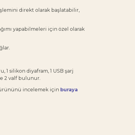
emini direkt olarak başlatabilir,
ğımı yapabilmeleri için özel olarak
ğlar.
 1 silikon diyafram, 1 USB şarj
ve 2 valf bulunur.
sı ürününü incelemek için
buraya