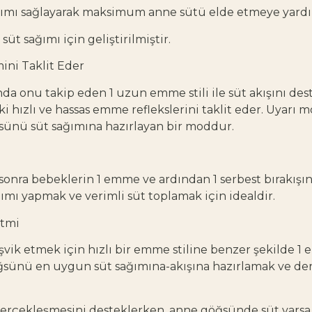
ğımı sağlayarak maksimum anne sütü elde etmeye yardı
üt sağımı için geliştirilmiştir.
ni Taklit Eder
da onu takip eden 1 uzun emme stili ile süt akışını de
ızlı ve hassas emme reflekslerini taklit eder. Uyarı mo
öğsünü süt sağımına hazırlayan bir moddur.
m
sonra bebeklerin 1 emme ve ardından 1 serbest bırakışın
ğımı yapmak ve verimli süt toplamak için idealdir.
itmi
şvik etmek için hızlı bir emme stiline benzer şekilde 1
göğsünü en uygun süt sağımına-akışına hazırlamak ve de
 gerçekleşmesini desteklerken, anne göğsünde süt varsa