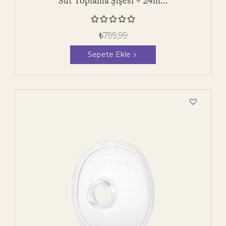
Süt Toplama Şişesi + 24mm
Göğüs Yastığı + Diyafram





+ Valf - 1 Adet
₺
799,99
Sepete Ekle