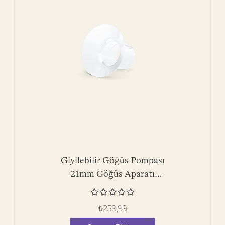
Giyilebilir Göğüs Pompası
21mm Göğüs Aparatı
Silikon Uç - 1 Adet





₺
259,99