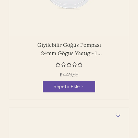
Giyilebilir Göğüs Pompası
24mm Göğüs Yastığı- 1
Adet





₺
449,99
Sepete Ekle