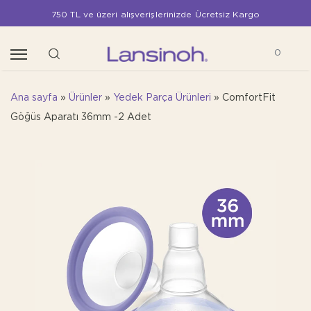
750 TL ve üzeri alışverişlerinizde Ücretsiz Kargo
0
Ana sayfa
»
Ürünler
»
Yedek Parça Ürünleri
»
ComfortFit
Göğüs Aparatı 36mm -2 Adet