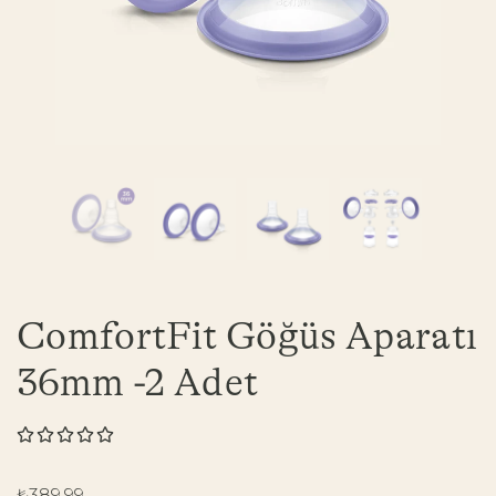
ComfortFit Göğüs Aparatı
36mm -2 Adet





₺
389,99