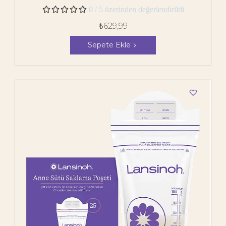
Emziği





0 / 5 üzerinden değerlendirildi
₺
629,99
Sepete Ekle