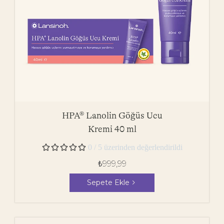
HPA® Lanolin Göğüs Ucu
Kremi 40 ml





0 / 5 üzerinden değerlendirildi
₺
999,99
Sepete Ekle