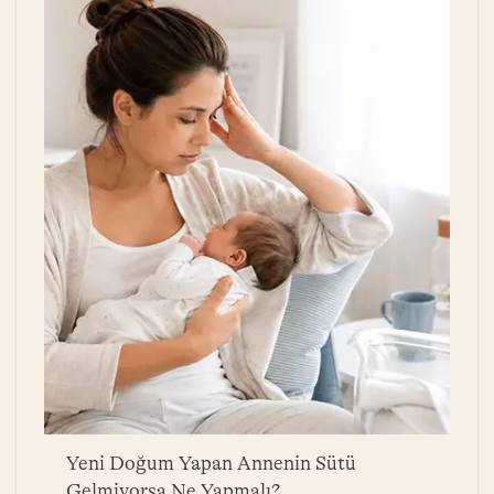
a
Yeni Doğum Yapan Annenin Sütü
B
Gelmiyorsa Ne Yapmalı?
Y