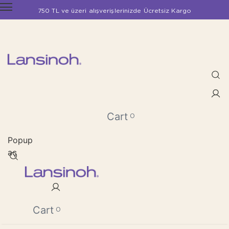
750 TL ve üzeri alışverişlerinizde Ücretsiz Kargo
Cart
0
Popup
aç
Cart
0