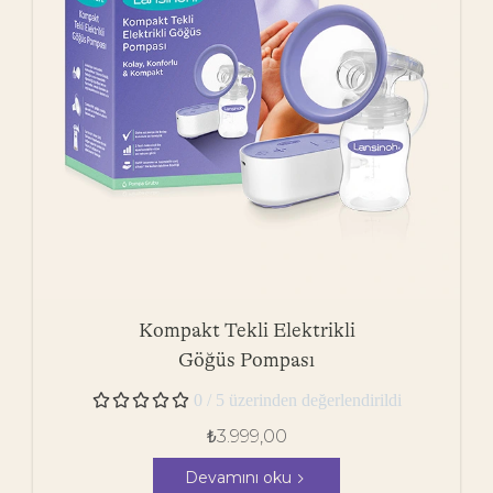
Kompakt Tekli Elektrikli
Göğüs Pompası





0 / 5 üzerinden değerlendirildi
₺
3.999,00
Devamını oku