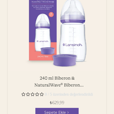
240 ml Biberon &
NaturalWave® Biberon
Emziği





0 / 5 üzerinden değerlendirildi
₺
629,99
Sepete Ekle