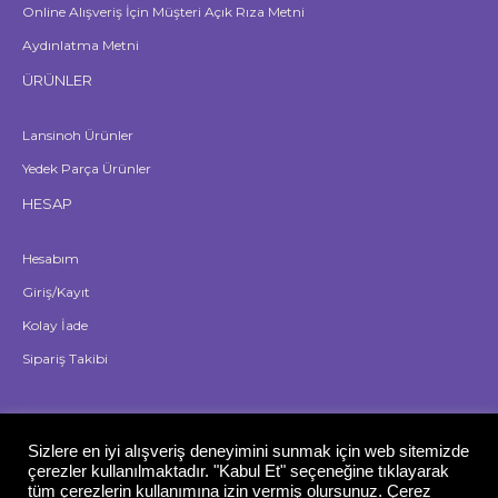
Online Alışveriş İçin Müşteri Açık Rıza Metni
Aydınlatma Metni
ÜRÜNLER
Lansinoh Ürünler
Yedek Parça Ürünler
HESAP
Hesabım
Giriş/Kayıt
Kolay İade
Sipariş Takibi
Sizlere en iyi alışveriş deneyimini sunmak için web sitemizde
ebook-
nstagram
Youtube
çerezler kullanılmaktadır. "Kabul Et" seçeneğine tıklayarak
f
tüm çerezlerin kullanımına izin vermiş olursunuz. Çerez