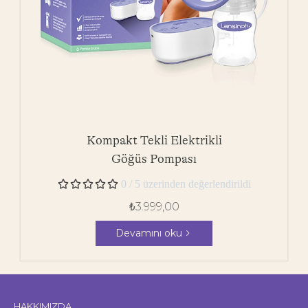
Kompakt Tekli Elektrikli
Göğüs Pompası





0 / 5 üzerinden değerlendirildi
₺
3.999,00
Devamını oku
HAKKIMIZDA