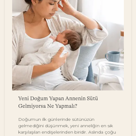
a
Yeni Doğum Yapan Annenin Sütü
B
Gelmiyorsa Ne Yapmalı?
Y
Doğumun ilk günlerinde sütünüzün
Be
gelmediğini düşünmek, yeni anneliğin en sık
on
karşılaşılan endişelerinden biridir. Aslında çoğu
y