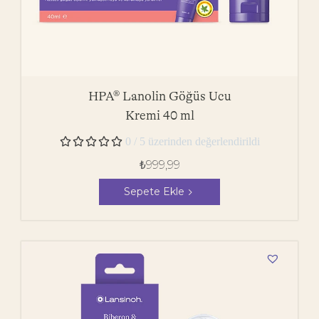
HPA® Lanolin Göğüs Ucu
Kremi 40 ml





0 / 5 üzerinden değerlendirildi
₺
999,99
Sepete Ekle