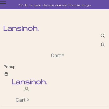
750 TL ve üzeri alışverişlerinizde Ücretsiz Kargo
Cart
0
Popup
aç
Cart
0