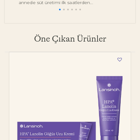
annede süt üretimi ilk saatlerden...
pe
Öne Çıkan Ürünler