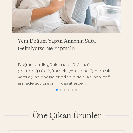
a
Yeni Doğum Yapan Annenin Sütü
B
Gelmiyorsa Ne Yapmalı?
Y
Doğumun ilk günlerinde sütünüzün
Be
gelmediğini düşünmek, yeni anneliğin en sık
on
karşılaşılan endişelerinden biridir. Aslında çoğu
y
annede süt üretimi ilk saatlerden...
pe
Öne Çıkan Ürünler