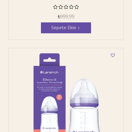





₺
999,99
Sepete Ekle