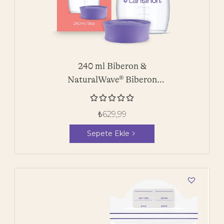
240 ml Biberon &
NaturalWave® Biberon
Emziği





₺
629,99
Sepete Ekle