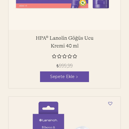
HPA® Lanolin Göğüs Ucu
Kremi 40 ml





₺
999,99
Sepete Ekle