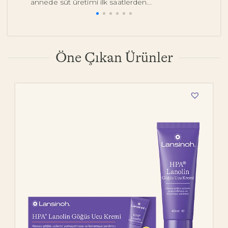
annede süt üretimi ilk saatlerden...
pe
Öne Çıkan Ürünler