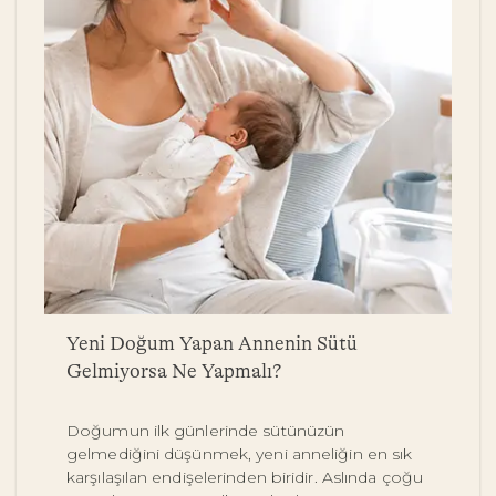
a
Yeni Doğum Yapan Annenin Sütü
B
Gelmiyorsa Ne Yapmalı?
Y
Doğumun ilk günlerinde sütünüzün
Be
gelmediğini düşünmek, yeni anneliğin en sık
on
karşılaşılan endişelerinden biridir. Aslında çoğu
y