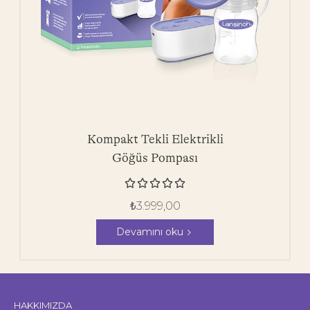
Kompakt Tekli Elektrikli
Göğüs Pompası





₺
3.999,00
Devamını oku
HAKKIMIZDA