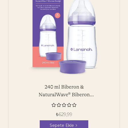
240 ml Biberon &
NaturalWave® Biberon
Emziği





₺
629,99
Sepete Ekle