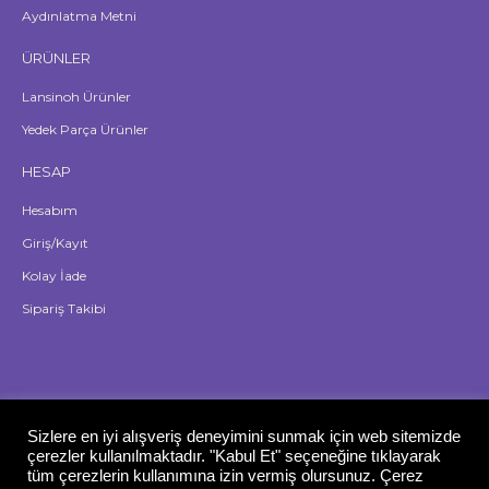
Aydınlatma Metni
ÜRÜNLER
Lansinoh Ürünler
Yedek Parça Ürünler
HESAP
Hesabım
Giriş/Kayıt
Kolay İade
Sipariş Takibi
Sizlere en iyi alışveriş deneyimini sunmak için web sitemizde
çerezler kullanılmaktadır. "Kabul Et" seçeneğine tıklayarak
tüm çerezlerin kullanımına izin vermiş olursunuz. Çerez