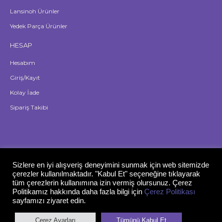
Lansinoh Ürünler
Yedek Parça Ürünler
HESAP
Hesabım
Giriş/Kayıt
Kolay İade
Sipariş Takibi
Sizlere en iyi alışveriş deneyimini sunmak için web sitemizde
çerezler kullanılmaktadır. "Kabul Et" seçeneğine tıklayarak
tüm çerezlerin kullanımına izin vermiş olursunuz. Çerez
Politikamız hakkında daha fazla bilgi için
Çerez Politikası
sayfamızı ziyaret edin.
Çerez Ayarları
Tümünü Kabul Et