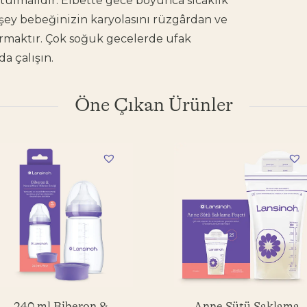
tulmalıdır. Elbette gece boyunca sıcaklık
 şey bebeğinizin karyolasını rüzgârdan ve
rmaktır. Çok soğuk gecelerde ufak
a çalışın.
Öne Çıkan Ürünler
240 ml Biberon &
Anne Sütü Saklama