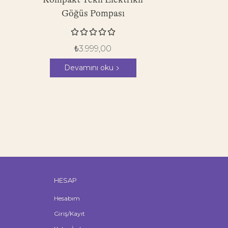
Göğüs Pompası





₺
3.999,00
Devamını oku
HESAP
Hesabım
Giriş/Kayıt