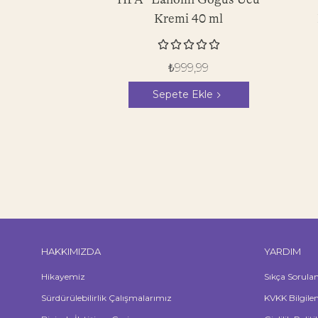
Kremi 40 ml





₺
999,99
Sepete Ekle
HAKKIMIZDA
YARDIM
Hikayemiz
Sıkça Sorula
Sürdürülebilirlik Çalışmalarımız
KVKK Bilgile