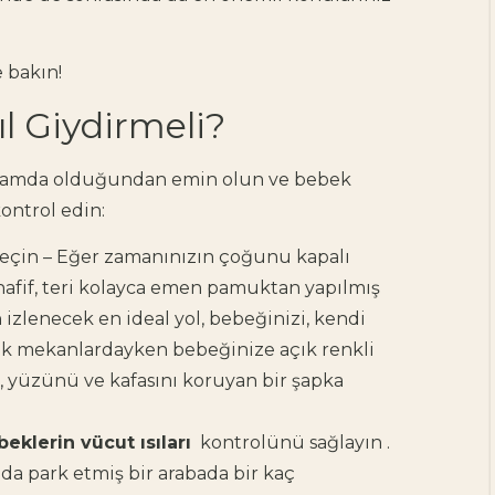
 bakın!
ıl Giydirmeli?
 ortamda olduğundan emin olun ve bebek
ontrol edin:
 seçin – Eğer zamanınızın çoğunu kapalı
 hafif, teri kolayca emen pamuktan yapılmış
n izlenecek en ideal yol, bebeğinizi, kendi
çık mekanlardayken bebeğinize açık renkli
, yüzünü ve kafasını koruyan bir şapka
Doula Nedir, Ne Yapar?
eklerin vücut ısıları
kontrolünü sağlayın .
Doula Hakkında
 da park etmiş bir arabada bir kaç
Bilinmesi Gerekenler