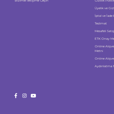
Bizimle İletişime Geçin
Gizlilik Polit
Üyelik ve Giz
İptal ve İade 
Teslimat
Mesafeli Satı
ETK Onay Me
Online Alışve
Metni
Online Alışve
Aydınlatma 