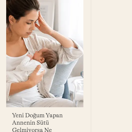
Yeni Doğum Yapan
Bebek Yağı Ne
Annenin Sütü
Yarar? Bebekle
Gelmiyorsa Ne
Yağ Çeşitleri 