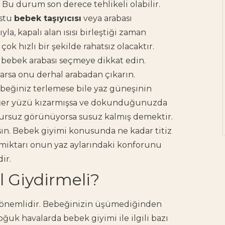
 Bu durum son derece tehlikeli olabilir.
ostu
bebek taşıyıcısı
veya arabası
Doğum yaklaştıkça pek
la, kapalı alan ısısı birleştiği zaman
çok anne adayının
aklında benzer bir soru
çok hızlı bir şekilde rahatsız olacaktır.
beliriyor: "Bu süreçte
bebek arabası seçmeye dikkat edin.
yanımda, bana güç
arsa onu derhal arabadan çıkarın.
verecek birileri olsa…"
Heyecan,...
beğiniz terlemese bile yaz güneşinin
. Eğer yüzü kızarmışsa ve dokunduğunuzda
huzursuz görünüyorsa susuz kalmış demektir.
lsın. Bebek giyimi konusunda ne kadar titiz
vı miktarı onun yaz aylarındaki konforunu
ir.
l Giydirmeli?
e önemlidir. Bebeğinizin üşümediğinden
oğuk havalarda bebek giyimi ile ilgili bazı