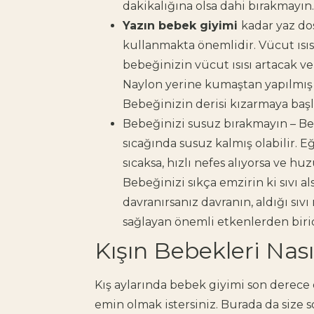
dakikalığına olsa dahi bırakmayın.
Yazın bebek giyimi
kadar yaz d
kullanmakta önemlidir. Vücut ısısıy
bebeğinizin vücut ısısı artacak ve 
Naylon yerine kumaştan yapılmış 
Bebeğinizin derisi kızarmaya başl
Bebeğinizi susuz bırakmayın – Be
sıcağında susuz kalmış olabilir
sıcaksa, hızlı nefes alıyorsa ve 
Bebeğinizi sıkça emzirin ki sıvı a
davranırsanız davranın, aldığı sı
sağlayan önemli etkenlerden birid
Kışın Bebekleri Nası
Kış aylarında bebek giyimi son derec
emin olmak istersiniz. Burada da size s