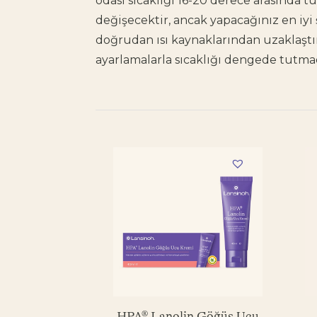
odası sıcaklığı
16-20 derece arasında tu
değişecektir, ancak yapacağınız en iyi
doğrudan ısı kaynaklarından uzaklaştı
ayarlamalarla sıcaklığı dengede tutmad
HPA® Lanolin Göğüs Ucu