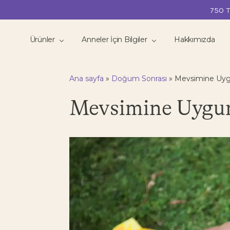
750 T
Ürünler
Anneler İçin Bilgiler
Hakkımızda
Ana sayfa
»
Doğum Sonrası
»
Mevsimine Uyg
Mevsimine Uygun