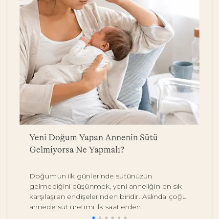
a
Yeni Doğum Yapan Annenin Sütü
B
Gelmiyorsa Ne Yapmalı?
Y
Doğumun ilk günlerinde sütünüzün
Be
gelmediğini düşünmek, yeni anneliğin en sık
on
karşılaşılan endişelerinden biridir. Aslında çoğu
y
annede süt üretimi ilk saatlerden...
pe