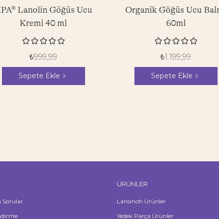
PA® Lanolin Göğüs Ucu
Organik Göğüs Ucu Bal
Kremi 40 ml
60ml










₺
999,99
₺
1.199,99
Sepete Ekle
Sepete Ekle
ÜRÜNLER
n Sorular
Lansinoh Ürünler
ndirme
Yedek Parça Ürünler