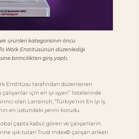
ek ürünleri kategorisinin öncü
To Work Enstitüsünün düzenlediği
sine birincilikten giriş yaptı.
ork Enstitüsü tarafından düzenlenen
ı çalışanlar için en iyi işyeri” listelerinde
rinci olan Lansinoh, “Türkiye’nin En İyi İş
anın en üstündeki yerini korudu.
lobal çapta kabul gören ve çalışanların
ne ışık tutan Trust Index© çalışan anketi
Doula Nedir, Ne Yapar?