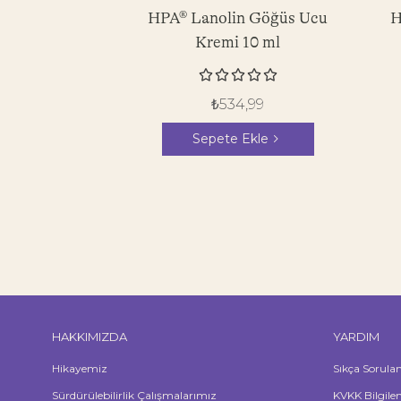
HPA® Lanolin Göğüs Ucu
H
Kremi 10 ml





₺
534,99
Sepete Ekle
HAKKIMIZDA
YARDIM
Hikayemiz
Sıkça Sorula
Sürdürülebilirlik Çalışmalarımız
KVKK Bilgile