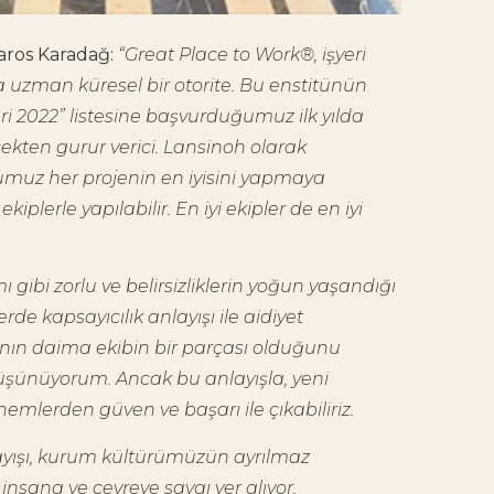
ros Karadağ:
“Great Place to Work®, işyeri
 uzman küresel bir otorite. Bu enstitünün
eri 2022” listesine başvurduğumuz ilk yılda
ekten gurur verici. Lansinoh olarak
umuz her projenin en iyisini yapmaya
 ekiplerle yapılabilir. En iyi ekipler de en iyi
gibi zorlu ve belirsizliklerin yoğun yaşandığı
e kapsayıcılık anlayışı ile aidiyet
nın daima ekibin bir parçası olduğunu
üşünüyorum. Ancak bu anlayışla, yeni
mlerden güven ve başarı ile çıkabiliriz.
nlayışı, kurum kültürümüzün ayrılmaz
insana ve çevreye saygı yer alıyor.