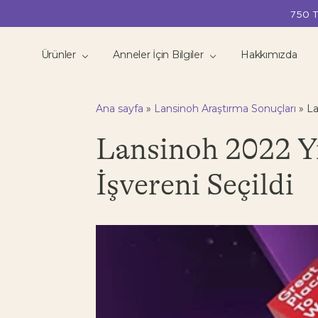
750 T
Ürünler
Anneler İçin Bilgiler
Hakkımızda
Ana sayfa
»
Lansinoh Araştırma Sonuçları
»
La
Lansinoh 2022 Yı
İşvereni Seçildi