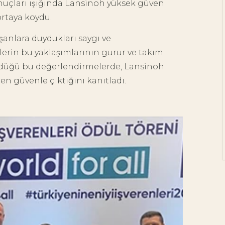
onuçları ışığında Lansinoh yüksek güven
Doula Hakkında
ortaya koydu.
Bilinmesi Gerekenler
lışanlara duydukları saygı ve
Doğum yaklaştıkça pek
lerin bu yaklaşımlarının gurur ve takım
çok anne adayının
üldüğü bu değerlendirmelerde, Lansinoh
aklında benzer bir soru
beliriyor: "Bu süreçte
n güvenle çıktığını kanıtladı.
yanımda, bana güç
verecek birileri olsa…"
Heyecan,...