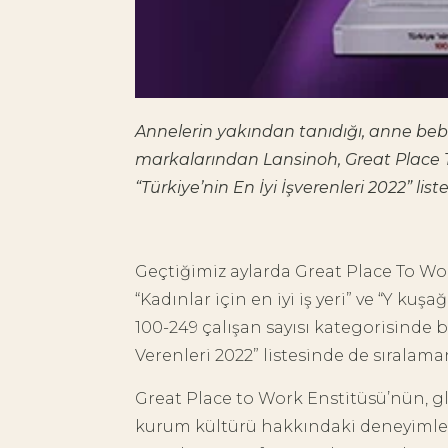
Annelerin yakından tanıdığı, anne beb
markalarından Lansinoh, Great Place 
“Türkiye’nin En İyi İşverenleri 2022” liste
Geçtiğimiz aylarda Great Place To W
“Kadınlar için en iyi iş yeri” ve “Y kuşağ
100-249 çalışan sayısı kategorisinde bi
Verenleri 2022” listesinde de sıralam
Great Place to Work Enstitüsü’nün, g
kurum kültürü hakkındaki deneyimleri