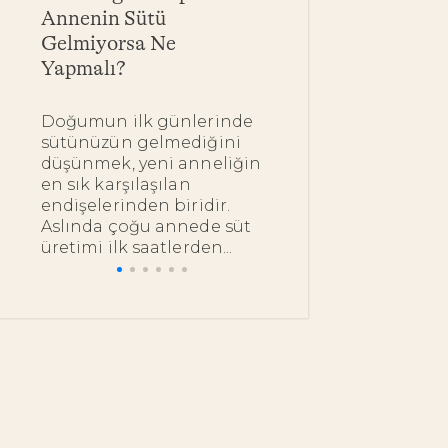
Annenin Sütü
Yarar? Bebekle
Gelmiyorsa Ne
Yağ Çeşitleri 
Yapmalı?
Kullanımı
Doğumun ilk günlerinde
Bebeğinizin ipe
sütünüzün gelmediğini
dokunduğunuz
düşünmek, yeni anneliğin
bakımını en do
en sık karşılaşılan
nazik ürünlerl
endişelerinden biridir.
istemeniz çok 
Aslında çoğu annede süt
bu noktada pek.
üretimi ilk saatlerden...