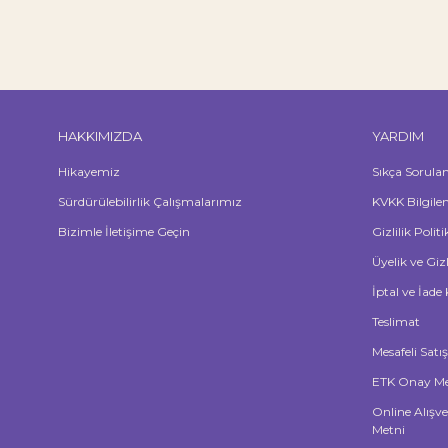
HAKKIMIZDA
YARDIM
Hikayemiz
Sıkça Sorula
Sürdürülebilirlik Çalışmalarımız
KVKK Bilgile
Bizimle İletişime Geçin
Gizlilik Polit
Üyelik ve Giz
İptal ve İade 
Teslimat
Mesafeli Satı
ETK Onay Me
Online Alışve
Metni