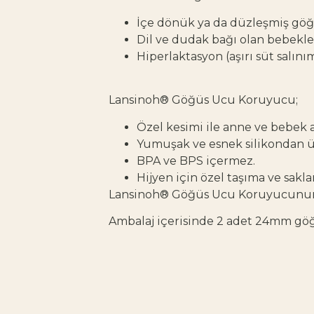
İçe dönük ya da düzleşmiş göğ
Dil ve dudak bağı olan bebekl
Hiperlaktasyon (aşırı süt salın
Lansinoh® Göğüs Ucu Koruyucu;
Özel kesimi ile anne ve bebek
Yumuşak ve esnek silikondan üre
BPA ve BPS içermez.
Hijyen için özel taşıma ve sak
Lansinoh® Göğüs Ucu Koruyucunun
Ambalaj içerisinde 2 adet 24mm gö