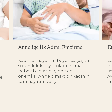
Anneliğe İlk Adım; Emzirme
E
Kadınlar hayatları boyunca çeşitli
Ç
sorumluluk alıyor olabilir ama
he
bebek bunların içinde en
fa
önemlisi. Anne olmak; bir kadının
Ay
ne
tüm hayatını ve iç...
ar