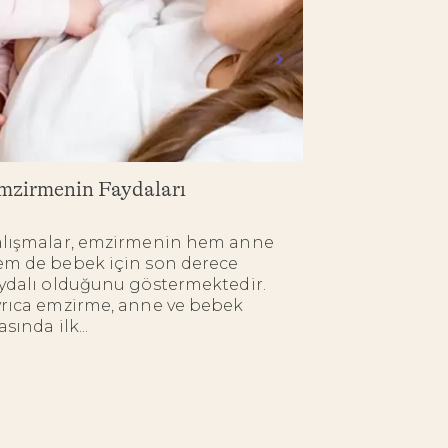
mzirmenin Faydaları
Anneler Emz
Dikkat Edil
alışmalar, emzirmenin hem anne
m de bebek için son derece
Emzirmek, h
ydalı olduğunu göstermektedir.
bebek için öğ
rıca emzirme, anne ve bebek
Bu süreç her 
asında ilk...
bağlandığı ve 