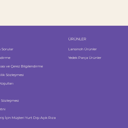
ÜRÜNLER
n Sorular
Lansinoh Ürünler
ndirme
Yedek Parça Ürünler
ikası ve Çerez Bilgilendirme
lilik Sözleşmesi
Koşulları
ş Sözleşmesi
tni
riş İçin Müşteri Yurt Dışı Açık Rıza