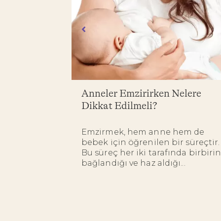
rı
Anneler Emzirirken Nelere
Dikkat Edilmeli?
in hem anne
n derece
Emzirmek, hem anne hem de
ermektedir.
bebek için öğrenilen bir süreçtir.
ve bebek
Bu süreç her iki tarafında birbiri
bağlandığı ve haz aldığı...