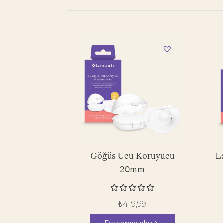
Göğüs Ucu Koruyucu
L
20mm





₺
419,99
Devamını oku