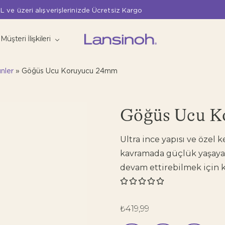
L ve üzeri alışverişlerinizde Ücretsiz Kargo
Müşteri İlişkileri
nler
»
Göğüs Ucu Koruyucu 24mm
Göğüs Ucu K
Ultra ince yapısı ve özel
kavramada güçlük yaşaya
devam ettirebilmek için ku





₺
419,99