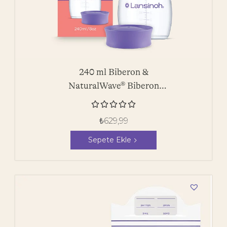
240 ml Biberon &
NaturalWave® Biberon
Emziği





₺
629,99
Sepete Ekle