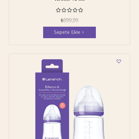





₺
999,99
Sepete Ekle