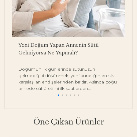
a
Yeni Doğum Yapan Annenin Sütü
B
Gelmiyorsa Ne Yapmalı?
Y
Doğumun ilk günlerinde sütünüzün
Be
gelmediğini düşünmek, yeni anneliğin en sık
on
karşılaşılan endişelerinden biridir. Aslında çoğu
y
annede süt üretimi ilk saatlerden...
pe
Öne Çıkan Ürünler