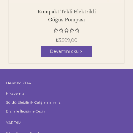
Kompakt Tekli Elektrikli
Göğüs Pompası





₺
3.999,00
Devamını oku
HAKKIMIZDA
Hikayemiz
Sürdürülebilirlik Çalışmalarımız
Bizimle İletişime Geçin
YARDIM