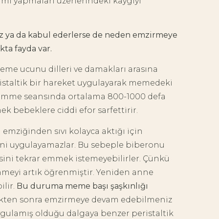
mi yapmaları üzerlerindeki kaygıyı
 ya da kabul ederlerse de neden emzirmeye
ta fayda var.
e ucunu dilleri ve damakları arasına
peristaltik bir hareket uygulayarak memedeki
bir emme seansında ortalama 800-1000 defa
 bebeklere ciddi efor sarfettirir.
emziğinden sıvı kolayca aktığı için
ni uygulayamazlar. Bu sebeple biberonu
ini tekrar emmek istemeyebilirler. Çünkü
enmeyi artık öğrenmiştir. Yeniden anne
lir.
Bu duruma meme başı şaşkınlığı
ikten sonra emzirmeye devam edebilmeniz
ulamış olduğu dalgaya benzer peristaltik