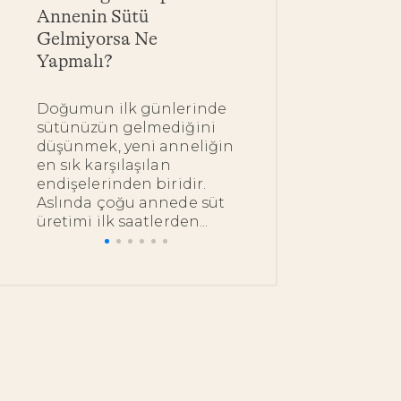
Annenin Sütü
Yarar? Bebekle
Gelmiyorsa Ne
Yağ Çeşitleri 
Yapmalı?
Kullanımı
Doğumun ilk günlerinde
Bebeğinizin ipe
sütünüzün gelmediğini
dokunduğunuz
düşünmek, yeni anneliğin
bakımını en do
en sık karşılaşılan
nazik ürünlerl
endişelerinden biridir.
istemeniz çok 
Aslında çoğu annede süt
bu noktada pek.
üretimi ilk saatlerden...