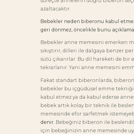
süreçte annelerin doğru biberon seçi
azaltacaktır.
Bebekler neden biberonu kabul etmez
geri dönmez, öncelikle bunu açıklamak
Bebekler anne memesini emerken mem
sıkıştırır, dilleri ile dalgaya benzer 
sütü çıkarırlar. Bu dil hareketi de 
tekrarlanır. Yani anne memesini emmek
Fakat standart biberonlarda, biberon 
bebekler bu içgüdüsel emme tekniği
kabul etmez ya da kabul ederse annes
bebek artık kolay bir teknik ile besl
memesinde efor sarfetmek istemeyebi
denir.
Bebeğiniz biberon ile beslend
için bebeğinizin anne memesinde uyg