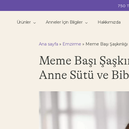
750 T
Ürünler
Anneler İçin Bilgiler
Hakkımızda
Ana sayfa
»
Emzirme
»
Meme Başı Şaşkınlığı
Meme Başı Şaşkın
Anne Sütü ve Bi