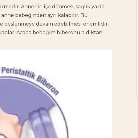
Doula Hakkında
irmedir. Annenin işe dönmesi, sağlık ya da
Bilinmesi Gerekenler
e anne bebeğinden ayrı kalabilir. Bu
le beslenmeye devam edebilmesi önemlidir.
Doğum yaklaştıkça pek
kaplar. Acaba bebeğim biberonu aldıktan
çok anne adayının
aklında benzer bir soru
beliriyor: "Bu süreçte
yanımda, bana güç
verecek birileri olsa…"
Heyecan,...