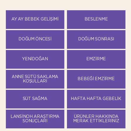
AY AY BEBEK GELIŞIMI
BESLENME
DOĞUM ÖNCESI
DOĞUM SONRASI
YENIDOĞAN
EMZIRME
ANNE SÜTÜ SAKLAMA
BEBEĞI EMZIRME
KOŞULLARI
SÜT SAĞMA
HAFTA HAFTA GEBELIK
LANSINOH ARAŞTIRMA
ÜRÜNLER HAKKINDA
SONUÇLARI
MERAK ETTIKLERINIZ