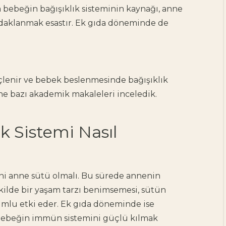
a
bebeğin bağışıklık sisteminin kaynağı,
anne
daklanmak esastır. Ek gıda döneminde de
çlenir
ve
bebek beslenmesinde bağışıklık
ne bazı akademik makaleleri inceledik.
k Sistemi Nasıl
ini
anne sütü
olmalı. Bu sürede
annenin
kilde bir yaşam tarzı benimsemesi, sütün
lumlu etki eder. Ek gıda döneminde ise
ebeğin immün sistemini güçlü kılmak
Doula Nedir, Ne Yapar?