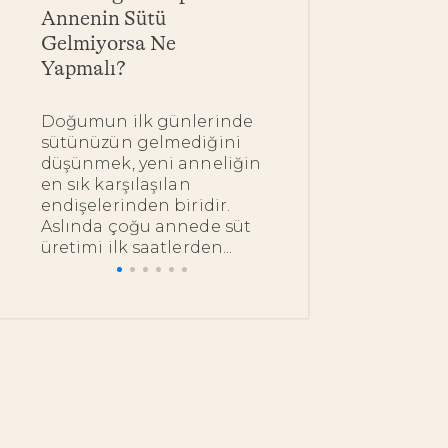
Annenin Sütü
Yarar? Bebekle
Gelmiyorsa Ne
Yağ Çeşitleri 
Yapmalı?
Kullanımı
Doğumun ilk günlerinde
Bebeğinizin ipe
sütünüzün gelmediğini
dokunduğunuz
düşünmek, yeni anneliğin
bakımını en do
en sık karşılaşılan
nazik ürünlerl
endişelerinden biridir.
istemeniz çok 
Aslında çoğu annede süt
bu noktada pek.
üretimi ilk saatlerden...