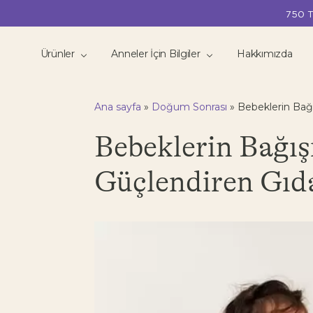
750 T
Ürünler
Anneler İçin Bilgiler
Hakkımızda
Ana sayfa
»
Doğum Sonrası
»
Bebeklerin Bağı
Bebeklerin Bağış
Güçlendiren Gıd