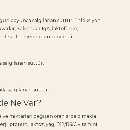
gün boyunca salgılanan süttür. Enfeksiyon
varlar, Sekretuar IgA, laktoferrin,
tienfektif etmenlerden zengindir.
 salgılanan süttür.
a salgılanan süttür.
de Ne Var?
la ve miktarları değişen oranlarda olmakla
rji, protein, laktoz, yağ, B12/B6/C vitamini