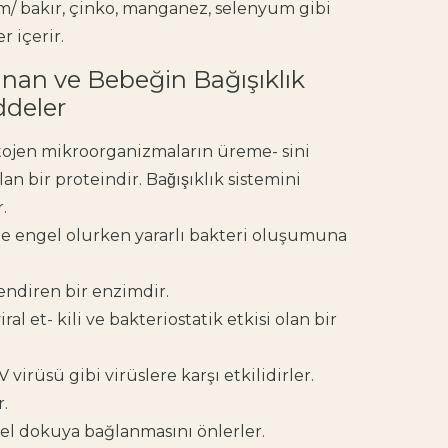
m/ bakır, çinko, manganez, selenyum gibi
r içerir.
nan ve Bebeğin Bağışıklık
ddeler
atojen mikroorganizmaların üreme- sini
n bir proteindir. Bağışıklık sistemini
.
ne engel olurken yararlı bakteri oluşumuna
lendiren bir enzimdir.
ral et- kili ve bakteriostatik etkisi olan bir
 virüsü gibi virüslere karşı etkilidirler.
r.
itel dokuya bağlanmasını önlerler.