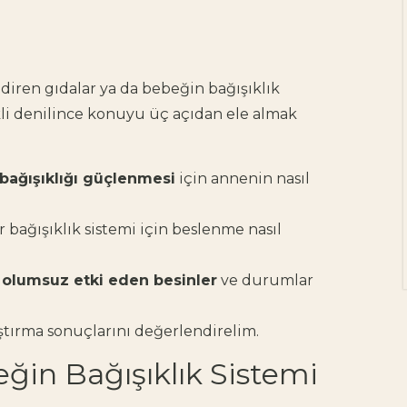
Doula Hakkında
Bilinmesi Gerekenler
Doğum yaklaştıkça pek
ndiren gıdalar
ya da
bebeğin bağışıklık
çok anne adayının
li
denilince konuyu üç açıdan ele almak
aklında benzer bir soru
beliriyor: "Bu süreçte
yanımda, bana güç
bağışıklığı güçlenmesi
için annenin nasıl
verecek birileri olsa…"
Heyecan,...
 bağışıklık sistemi için beslenme nasıl
e olumsuz etki eden besinler
ve durumlar
raştırma sonuçlarını değerlendirelim.
ğin Bağışıklık Sistemi