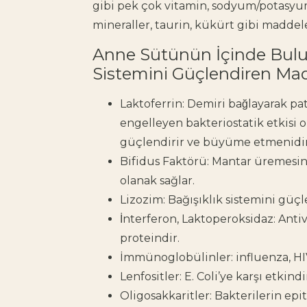
gibi pek çok vitamin, sodyum/potasyu
mineraller, taurin, kükürt gibi maddele
Anne Sütünün İçinde Bulu
Sistemini Güçlendiren Ma
Laktoferrin: Demiri bağlayarak p
engelleyen bakteriostatik etkisi ola
güçlendirir ve büyüme etmenidir
Bifidus Faktörü: Mantar üremesi
olanak sağlar.
Lizozim: Bağışıklık sistemini güç
İnterferon, Laktoperoksidaz: Antivi
proteindir.
İmmünoglobülinler: influenza, HIV
Lenfositler: E. Coli’ye karşı etkindi
Oligosakkaritler: Bakterilerin ep