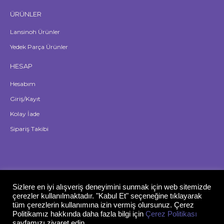
ÜRÜNLER
Lansinoh Ürünler
Yedek Parça Ürünler
HESAP
Hesabım
Giriş/Kayıt
Kolay İade
Sipariş Takibi
Sizlere en iyi alışveriş deneyimini sunmak için web sitemizde
çerezler kullanılmaktadır. "Kabul Et" seçeneğine tıklayarak
tüm çerezlerin kullanımına izin vermiş olursunuz. Çerez
Politikamız hakkında daha fazla bilgi için
Çerez Politikası
sayfamızı ziyaret edin.