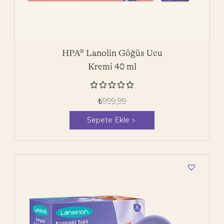
HPA® Lanolin Göğüs Ucu
Kremi 40 ml





₺
999,99
Sepete Ekle