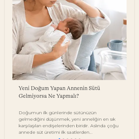
a
Yeni Doğum Yapan Annenin Sütü
B
Gelmiyorsa Ne Yapmalı?
Y
Doğumun ilk günlerinde sütünüzün
Be
gelmediğini düşünmek, yeni anneliğin en sık
on
karşılaşılan endişelerinden biridir. Aslında çoğu
y
annede süt üretimi ilk saatlerden...
pe