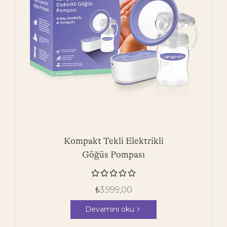
Kompakt Tekli Elektrikli
Göğüs Pompası





₺
3.999,00
Devamını oku