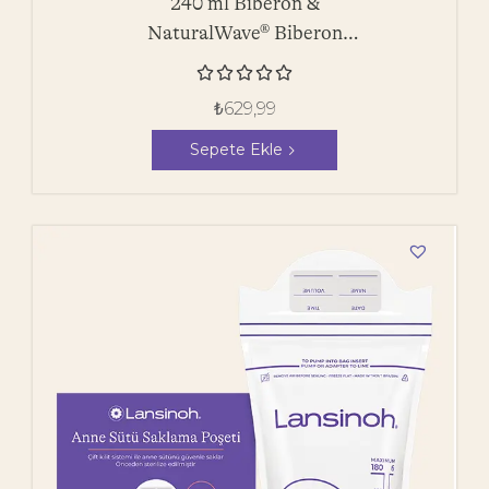
240 ml Biberon &
NaturalWave® Biberon
Emziği





₺
629,99
Sepete Ekle