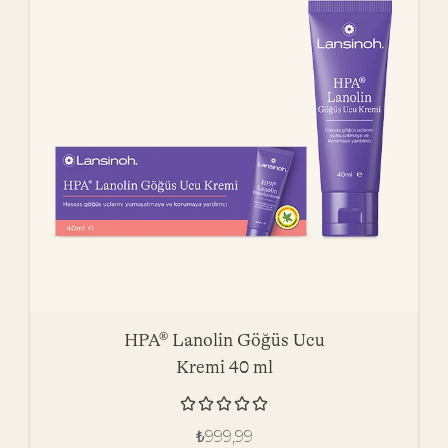
HPA® Lanolin Göğüs Ucu
Kremi 40 ml





₺
999,99