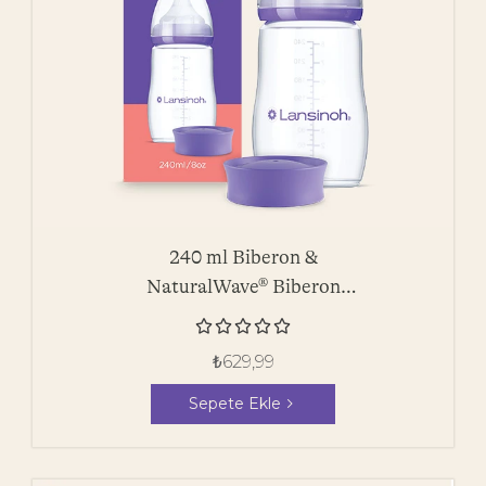
240 ml Biberon &
NaturalWave® Biberon
Emziği





₺
629,99
Sepete Ekle