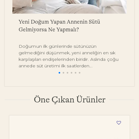
a
Yeni Doğum Yapan Annenin Sütü
B
Gelmiyorsa Ne Yapmalı?
Y
Doğumun ilk günlerinde sütünüzün
Be
gelmediğini düşünmek, yeni anneliğin en sık
on
karşılaşılan endişelerinden biridir. Aslında çoğu
y
annede süt üretimi ilk saatlerden...
pe
Öne Çıkan Ürünler