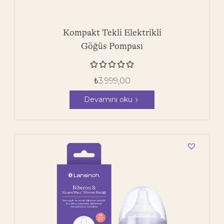
Kompakt Tekli Elektrikli
Göğüs Pompası





₺
3.999,00
Devamını oku