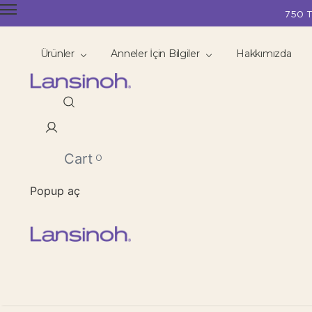
750 T
Ürünler
Anneler İçin Bilgiler
Hakkımızda
Cart
0
Popup aç