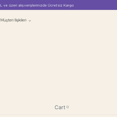
L ve üzeri alışverişlerinizde Ücretsiz Kargo
Müşteri İlişkileri
Cart
0