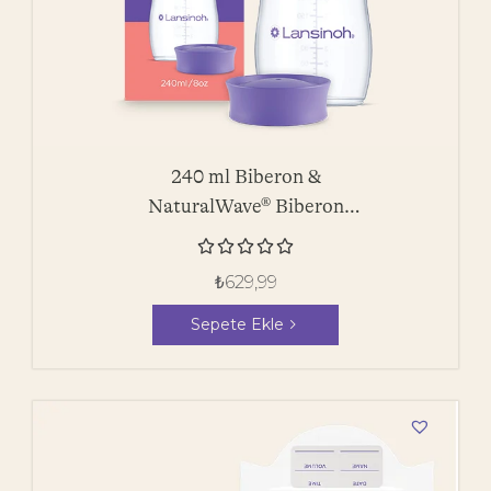
240 ml Biberon &
NaturalWave® Biberon
Emziği





₺
629,99
Sepete Ekle