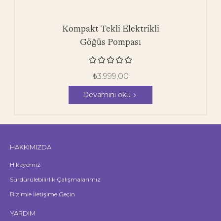
Kompakt Tekli Elektrikli
Göğüs Pompası





₺
3.999,00
Devamını oku
HAKKIMIZDA
Hikayemiz
Sürdürülebilirlik Çalışmalarımız
Bizimle İletişime Geçin
YARDIM