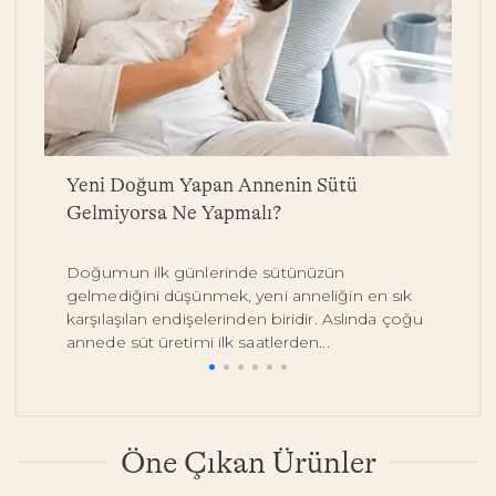
a
Yeni Doğum Yapan Annenin Sütü
B
Gelmiyorsa Ne Yapmalı?
Y
Doğumun ilk günlerinde sütünüzün
Be
gelmediğini düşünmek, yeni anneliğin en sık
on
karşılaşılan endişelerinden biridir. Aslında çoğu
y
annede süt üretimi ilk saatlerden...
pe
Öne Çıkan Ürünler