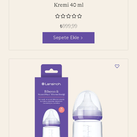
Kremi 40 ml





₺
999,99
Sepete Ekle