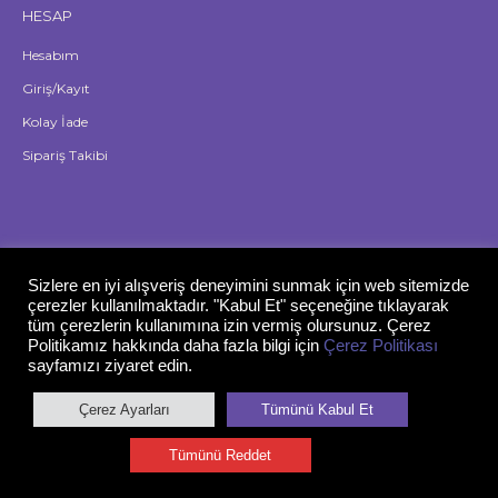
HESAP
Hesabım
Giriş/Kayıt
Kolay İade
Sipariş Takibi
Sizlere en iyi alışveriş deneyimini sunmak için web sitemizde
çerezler kullanılmaktadır. "Kabul Et" seçeneğine tıklayarak
tüm çerezlerin kullanımına izin vermiş olursunuz. Çerez
Politikamız hakkında daha fazla bilgi için
Çerez Politikası
sayfamızı ziyaret edin.
Çerez Ayarları
Tümünü Kabul Et
Gizlilik Politikası
Tümünü Reddet
© 2026 Lansinoh Türkiye