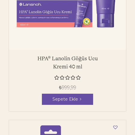
HPA® Lanolin Göğüs Ucu
Kremi 40 ml





₺
999,99
Sepete Ekle