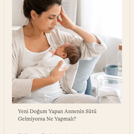
a
Yeni Doğum Yapan Annenin Sütü
B
Gelmiyorsa Ne Yapmalı?
Y