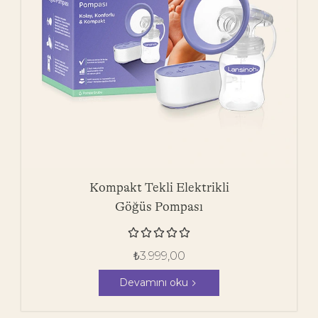
Kompakt Tekli Elektrikli
Göğüs Pompası





₺
3.999,00
Devamını oku