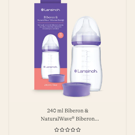
240 ml Biberon &
NaturalWave® Biberon
Emziği




