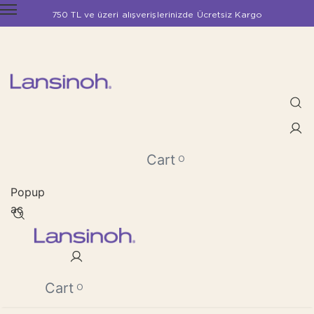
750 TL ve üzeri alışverişlerinizde Ücretsiz Kargo
Cart
0
Popup
aç
Cart
0