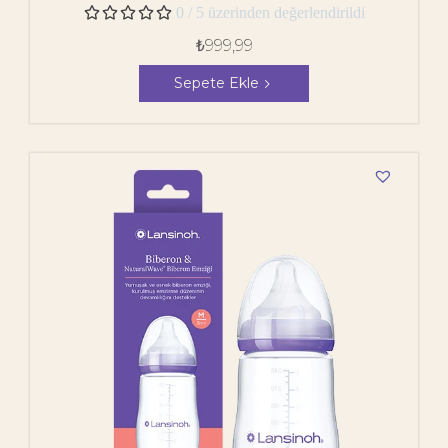





0 / 5 üzerinden değerlendirildi
₺
999,99
Sepete Ekle