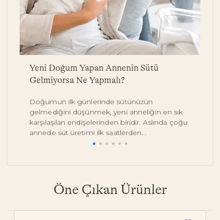
a
Yeni Doğum Yapan Annenin Sütü
B
Gelmiyorsa Ne Yapmalı?
Y
Doğumun ilk günlerinde sütünüzün
Be
gelmediğini düşünmek, yeni anneliğin en sık
on
karşılaşılan endişelerinden biridir. Aslında çoğu
y
annede süt üretimi ilk saatlerden...
pe
Öne Çıkan Ürünler