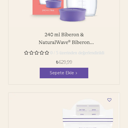
240 ml Biberon &
NaturalWave® Biberon
Emziği





0 / 5 üzerinden değerlendirildi
₺
629,99
Sepete Ekle