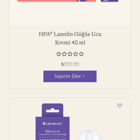
HPA® Lanolin Göğüs Ucu
Kremi 40 ml





₺
999,99
Sepete Ekle