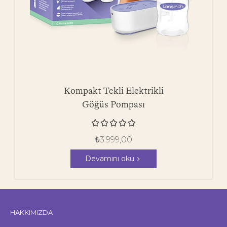
Kompakt Tekli Elektrikli
Göğüs Pompası





₺
3.999,00
Devamını oku
HAKKIMIZDA