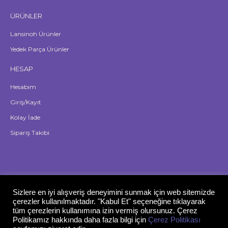
ÜRÜNLER
Lansinoh Ürünler
Yedek Parça Ürünler
HESAP
Hesabım
Giriş/Kayıt
Kolay İade
Sipariş Takibi
Sizlere en iyi alışveriş deneyimini sunmak için web sitemizde
çerezler kullanılmaktadır. "Kabul Et" seçeneğine tıklayarak
tüm çerezlerin kullanımına izin vermiş olursunuz. Çerez
Politikamız hakkında daha fazla bilgi için
Çerez Politikası