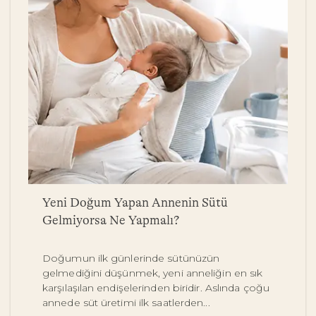
a
Yeni Doğum Yapan Annenin Sütü
B
Gelmiyorsa Ne Yapmalı?
Y
Doğumun ilk günlerinde sütünüzün
Be
gelmediğini düşünmek, yeni anneliğin en sık
on
karşılaşılan endişelerinden biridir. Aslında çoğu
y
annede süt üretimi ilk saatlerden...
pe