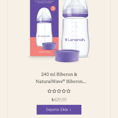
240 ml Biberon &
NaturalWave® Biberon
Emziği





₺
629,99
Sepete Ekle