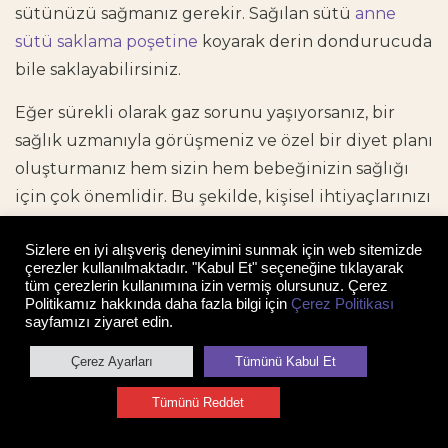
sütünüzü sağmanız gerekir. Sağılan sütü
anne
sütü saklama poşetine
koyarak derin dondurucuda
bile saklayabilirsiniz.
Eğer sürekli olarak gaz sorunu yaşıyorsanız, bir
sağlık uzmanıyla görüşmeniz ve özel bir diyet planı
oluşturmanız hem sizin hem bebeğinizin sağlığı
için çok önemlidir. Bu şekilde, kişisel ihtiyaçlarınızı
karşılayacak ve gaz sorununu minimize edecek bir
Sizlere en iyi alışveriş deneyimini sunmak için web sitemizde
beslenme programı belirlenebilir. Bununla beraber
çerezler kullanılmaktadır. "Kabul Et" seçeneğine tıklayarak
anne sütünün kalitesini artırmak üzere de
tüm çerezlerin kullanımına izin vermiş olursunuz. Çerez
Politikamız hakkında daha fazla bilgi için
Çerez Politikası
beslenme uzmanına danışabilirsiniz. Anne sütünü
sayfamızı ziyaret edin.
artıran yiyecekler de sıklıkla merak edilen
Çerez Ayarları
Tümünü Kabul Et
konulardandır.
Anne sütünün kalitesini artıran
yiyecekler
için yazımıza göz atabilirsiniz.
Tümünü Reddet