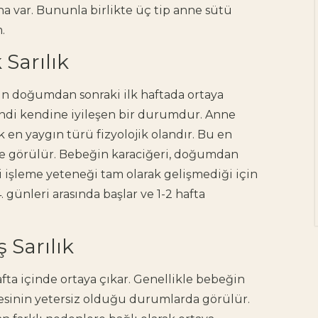
a var. Bununla birlikte üç tip anne sütü
Doula Hakkında
Bilinmesi Gerekenler
m.
arılık ​​
Doğum yaklaştıkça pek
çok anne adayının
rin doğumdan sonraki ilk haftada ortaya
aklında benzer bir soru
beliriyor: "Bu süreçte
kendi kendine iyileşen bir durumdur. Anne
yanımda, bana güç
cak en yaygın türü fizyolojik olandır. Bu en
verecek birileri olsa…"
te görülür. Bebeğin karaciğeri, doğumdan
Heyecan,...
ti işleme yeteneği tam olarak gelişmediği için
. günleri arasında başlar ve 1-2 hafta
 Sarılık
fta içinde ortaya çıkar. Genellikle bebeğin
tesinin yetersiz olduğu durumlarda görülür.