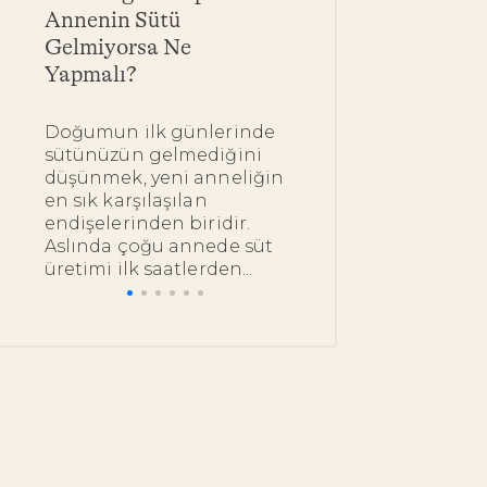
Annenin Sütü
Yarar? Bebekle
Gelmiyorsa Ne
Yağ Çeşitleri 
Yapmalı?
Kullanımı
Doğumun ilk günlerinde
Bebeğinizin ipe
sütünüzün gelmediğini
dokunduğunuz
düşünmek, yeni anneliğin
bakımını en do
en sık karşılaşılan
nazik ürünlerl
endişelerinden biridir.
istemeniz çok 
Aslında çoğu annede süt
bu noktada pek.
üretimi ilk saatlerden...