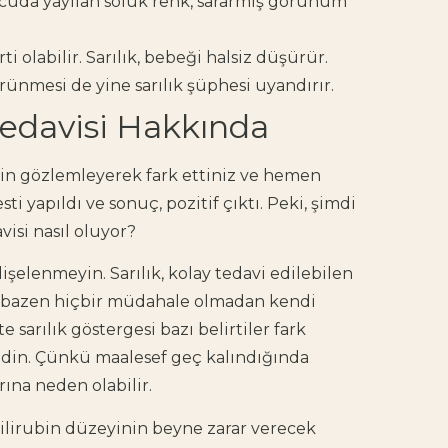
uda yayılan soluk renk, sararmış görünüm
i olabilir. Sarılık, bebeği halsiz düşürür.
rünmesi de yine sarılık şüphesi uyandırır.
Tedavisi Hakkında
nin gözlemleyerek fark ettiniz ve hemen
sti yapıldı ve sonuç, pozitif çıktı. Peki, şimdi
visi nasıl oluyor?
dişelenmeyin. Sarılık, kolay tedavi edilebilen
tta bazen hiçbir müdahale olmadan kendi
sarılık göstergesi bazı belirtiler fark
din. Çünkü maalesef geç kalındığında
arına neden olabilir.
bilirubin düzeyinin beyne zarar verecek