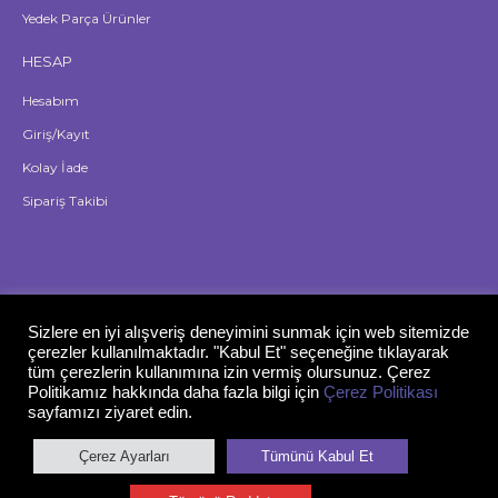
Yedek Parça Ürünler
HESAP
Hesabım
Giriş/Kayıt
Kolay İade
Sipariş Takibi
Sizlere en iyi alışveriş deneyimini sunmak için web sitemizde
çerezler kullanılmaktadır. "Kabul Et" seçeneğine tıklayarak
tüm çerezlerin kullanımına izin vermiş olursunuz. Çerez
Politikamız hakkında daha fazla bilgi için
Çerez Politikası
sayfamızı ziyaret edin.
Çerez Ayarları
Tümünü Kabul Et
Gizlilik Politikası