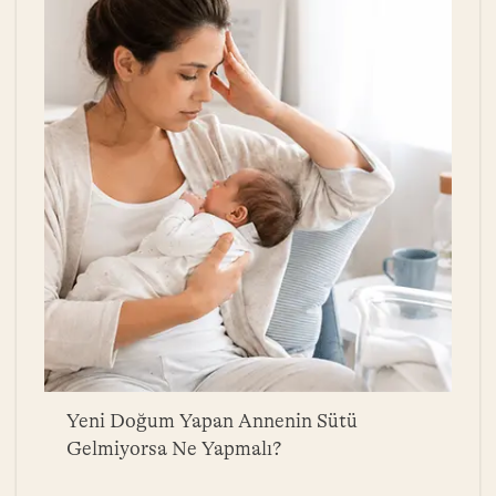
a
Yeni Doğum Yapan Annenin Sütü
B
Gelmiyorsa Ne Yapmalı?
Y