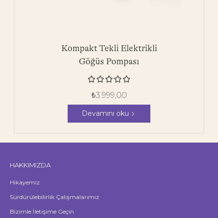
Kompakt Tekli Elektrikli
Göğüs Pompası





₺
3.999,00
Devamını oku
HAKKIMIZDA
Hikayemiz
Sürdürülebilirlik Çalışmalarımız
Bizimle İletişime Geçin