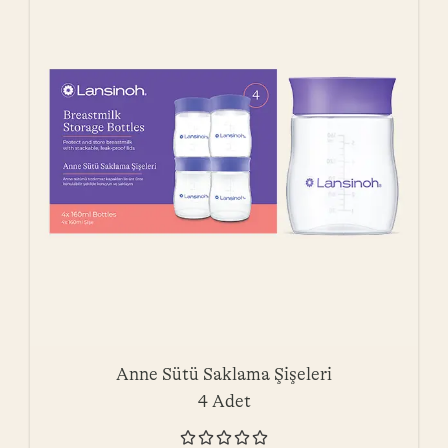
Anne Sütü Saklama Şişeleri
4 Adet




