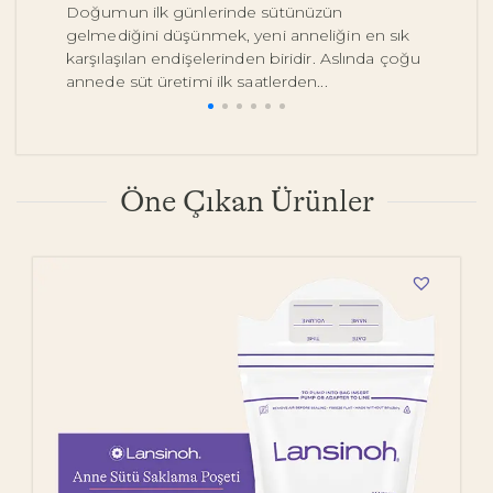
Doğumun ilk günlerinde sütünüzün
Be
gelmediğini düşünmek, yeni anneliğin en sık
on
karşılaşılan endişelerinden biridir. Aslında çoğu
y
annede süt üretimi ilk saatlerden...
pe
Öne Çıkan Ürünler