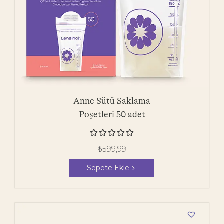
Anne Sütü Saklama
Poşetleri 50 adet





₺
599,99
Sepete Ekle