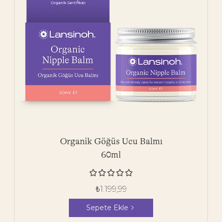
Organik Göğüs Ucu Balmı
60ml





₺
1.199,99
Sepete Ekle