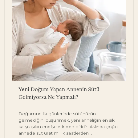
a
Yeni Doğum Yapan Annenin Sütü
B
Gelmiyorsa Ne Yapmalı?
Y
Doğumun ilk günlerinde sütünüzün
Be
gelmediğini düşünmek, yeni anneliğin en sık
on
karşılaşılan endişelerinden biridir. Aslında çoğu
y
annede süt üretimi ilk saatlerden...
pe