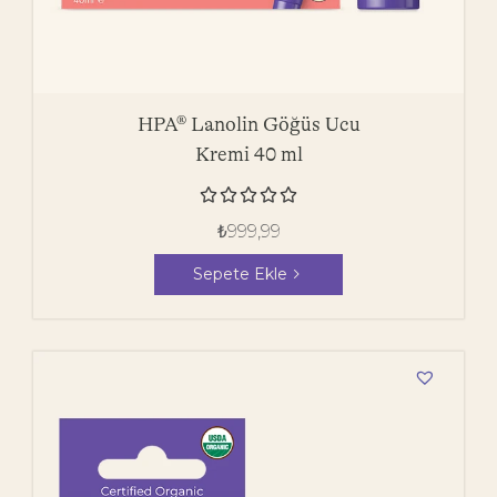
HPA® Lanolin Göğüs Ucu
Kremi 40 ml





₺
999,99
Sepete Ekle