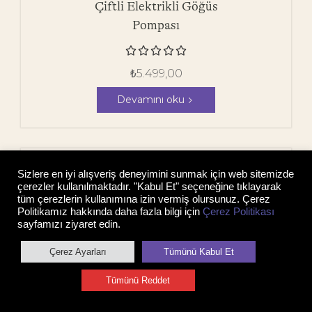
Çiftli Elektrikli Göğüs
Pompası





₺
5.499,00
Devamını oku
Sizlere en iyi alışveriş deneyimini sunmak için web sitemizde
çerezler kullanılmaktadır. "Kabul Et" seçeneğine tıklayarak
tüm çerezlerin kullanımına izin vermiş olursunuz. Çerez
Politikamız hakkında daha fazla bilgi için
Çerez Politikası
sayfamızı ziyaret edin.
Çerez Ayarları
Tümünü Kabul Et
Tümünü Reddet